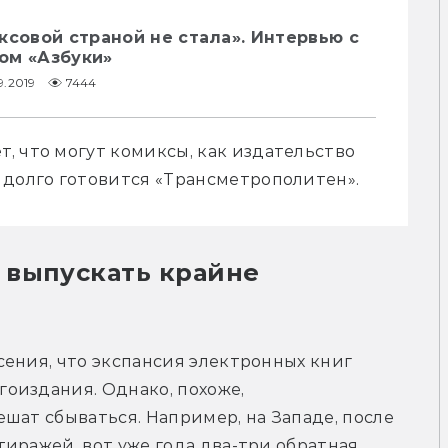
ксовой страной не стала». Интервью с
ом «Азбуки»
9.2019
7444
 что могут комиксы, как издательство 
 долго готовится «Трансметрополитен».
выпускать крайне 
ения, что экспансия электронных книг 
оиздания. Однако, похоже, 
шат сбываться. Например, на Западе, после 
иражей, вот уже года два-три обратная 