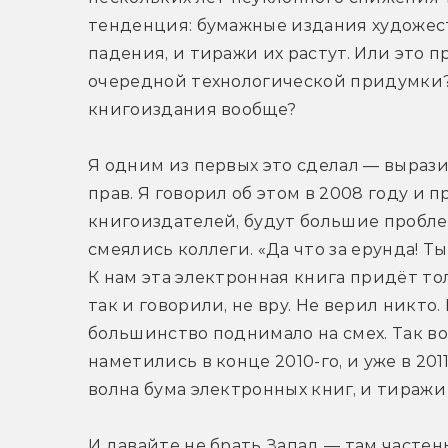
тенденция: бумажные издания художест
падения, и тиражи их растут. Или это 
очередной технологической придумки?
книгоиздания вообще?
Я одним из первых это сделал — вырази
прав. Я говорил об этом в 2008 году и пр
книгоиздателей, будут большие проблем
смеялись коллеги. «Да что за ерунда! Ты
К нам эта электронная книга придёт толь
так и говорили, не вру. Не верил никто
большинство поднимало на смех. Так вот
наметились в конце 2010-го, и уже в 201
волна бума электронных книг, и тиражи
И давайте не брать Запад — там частен