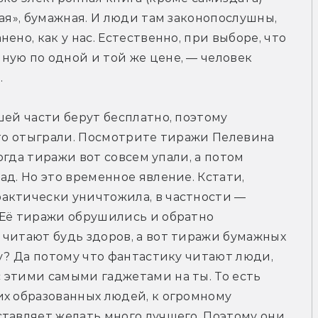
ая», бумажная. И люди там законопослушны, 
но, как у нас. Естественно, при выборе, что 
ую по одной и той же цене, — человек 
.
ей части берут бесплатно, поэтому 
-то отыграли. Посмотрите тиражи Пелевина 
когда тиражи вот совсем упали, а потом 
д. Но это временное явление. Кстати, 
актически уничтожила, в частности — 
Её тиражи обрушились и обратно 
читают будь здоров, а вот тиражи бумажных 
у? Да потому что фантастику читают люди, 
этими самыми гаджетами на ты. То есть 
х образованных людей, к огромному 
тавляет желать много лучшего. Поэтому они, 