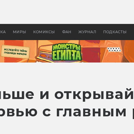
 фильмы смотреть в
Как создавались «Страшил
те 2026? В мире —
фильм, без которого не б
липсис, в России —
бы «Властелина колец»
ие комедии
УКА
МИРЫ
КОМИКСЫ
ФАН
ЖУРНАЛ
ПОДКАСТЫ
льше и открывай
рвью с главным