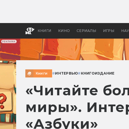
Какие
авгус
апока
детск
КНИГИ
КИНО
СЕРИАЛЫ
ИГРЫ
НА
РЕКЛАМА
Книги
#
ИНТЕРВЬЮ
#
КНИГОИЗДАНИЕ
«Читайте бо
миры». Инте
«Азбуки»