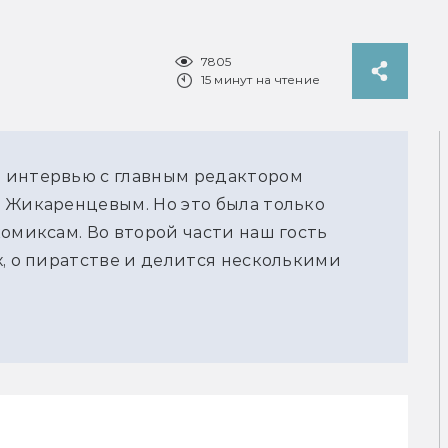
7805
15 минут на чтение
 интервью с главным редактором
 Жикаренцевым. Но это была только
омиксам. Во второй части наш гость
х, о пиратстве и делится несколькими