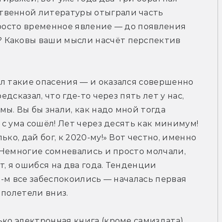
венной литературы отыграли часть 
просто временное явление — до появления 
 Каковы ваши мысли насчёт перспектив 
л такие опасения — и оказался совершенно 
едсказал, что где-то через пять лет у нас, 
ы. Вы бы знали, как надо мной тогда 
 с ума сошёл! Лет через десять как минимум! 
ко, дай бог, к 2020-му!» Вот честно, именно 
. Немногие сомневались и просто молчали, 
, я ошибся на два года. Тенденции 
1-м все забеспокоились — началась первая 
 полетели вниз.
ько электронная книга (кроме самиздата) 