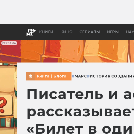
Как с
фильм
бы «В
КНИГИ
КИНО
СЕРИАЛЫ
ИГРЫ
НА
РЕКЛАМА
Книги
|
Блоги
#
МАРС
#
ИСТОРИЯ СОЗДАНИ
Писатель и 
рассказывае
«Билет в оди