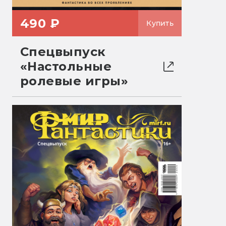
490 ₽
Купить
Спецвыпуск
«Настольные
ролевые игры»