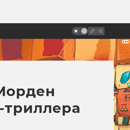
от
«Атаке клонов» — 20 лет! Как
«Звёздные войны» создавались в
дикой спешке
 Морден
-триллера