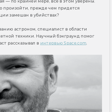
ая — по крайней мере, все в этом уверены. 
о произойти, прежде чем придется 
иции замешан в убийствах?
ванию астроном, специалист в области 
етной техники. Научный бэкграунд помог 
ст рассказывал в 
интервью Space.com
.