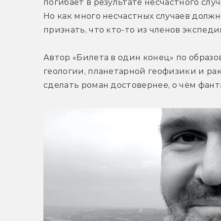
погибает в результате несчастного случ
Но как много несчастных случаев должн
признать, что кто-то из членов экспед
Автор «Билета в один конец» по образо
геологии, планетарной геофизики и рак
сделать роман достовернее, о чём фанта