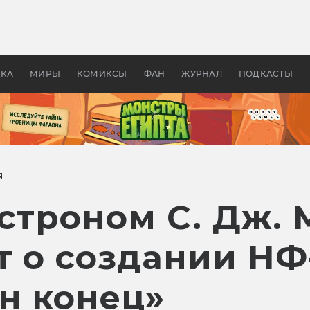
оздавались «Страшилы»:
«Одиссея» Нолана: что эт
, без которого не было
фильм сделал с Гомером и
ластелина колец»
Древней Грецией
УКА
МИРЫ
КОМИКСЫ
ФАН
ЖУРНАЛ
ПОДКАСТЫ
Я
астроном С. Дж.
т о создании НФ
н конец»