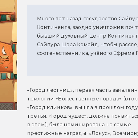
Много лет назад государство Сайпу
Континента, заодно уничтожив почти
бывший духовный центр Континента
Сайпура Шара Комайд, чтобы рассле
соотечественника, учёного Ефрема П
«Город лестниц», первая часть заявленн
трилогии «Божественные города» (втора
«Город клинков», вышла в прошлом году,
третья, «Город чудес», должна появиться
в этом), была номинирована на самые 
престижные награды: «Локус», Всемирн