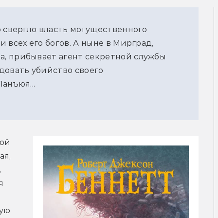
р свергло власть могущественного
 всех его богов. А ныне в Мирград,
, прибывает агент секретной службы
довать убийство своего
анъюя...
ой 
я, 
 
 
ую 