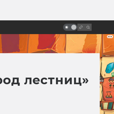
от
Лучшая фантастика: 100
фильмов, которые нужно
посмотреть
род лестниц»