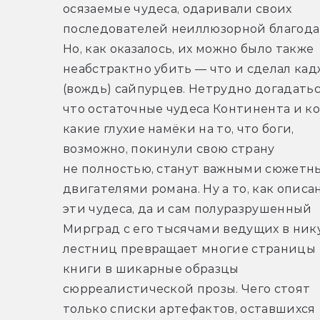
осязаемые чудеса, одаривали своих 
последователей неиллюзорной благодат
Но, как оказалось, их можно было также 
неабстрактно убить — что и сделал кадж
(вождь) сайпурцев. Нетрудно догадаться
что остаточные чудеса Континента и ко
какие глухие намёки на то, что боги, 
возможно, покинули свою страну 
не полностью, станут важными сюжетн
двигателями романа. Ну а то, как описан
эти чудеса, да и сам полуразрушенный 
Мирград с его тысячами ведущих в нику
лестниц превращает многие страницы 
книги в шикарные образцы 
сюрреалистической прозы. Чего стоят 
только списки артефактов, оставшихся 