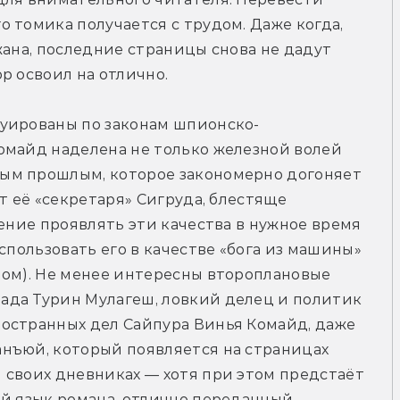
 томика получается с трудом. Даже когда, 
жана, последние страницы снова не дадут 
р освоил на отлично.
руированы по законам шпионско-
омайд наделена не только железной волей 
ым прошлым, которое закономерно догоняет 
т её «секретаря» Сигруда, блестяще 
ение проявлять эти качества в нужное время 
спользовать его в качестве «бога из машины» 
мом). Не менее интересны второплановые 
да Турин Мулагеш, ловкий делец и политик 
остранных дел Сайпура Винья Комайд, даже 
нъюй, который появляется на страницах 
своих дневниках — хотя при этом предстаёт 
й язык романа, отлично переданный 