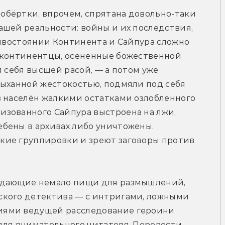
бёртки, впрочем, спрятана довольно-таки 
шей реальности: войны и их последствия, 
тивостоянии Континента и Сайпура сложно 
 континентцы, осенённые божественной 
 себя высшей расой, — а потом уже 
ыханной жестокостью, подмяли под себя 
в населён жалкими остатками озлобленного 
зованного Сайпура выстроена на лжи, 
бены в архивах либо уничтожены. 
ие группировки и зреют заговоры против 
 дающие немало пищи для размышлений, 
кого детектива — с интригами, ложными 
ями ведущей расследование героини 
для внимательного читателя. Перевести 