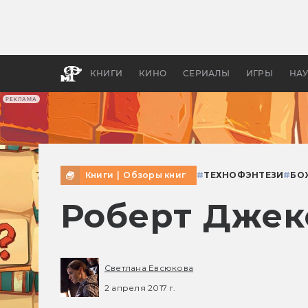
Как с
фильм
бы «В
КНИГИ
КИНО
СЕРИАЛЫ
ИГРЫ
НА
РЕКЛАМА
Книги
|
Обзоры книг
#
ТЕХНОФЭНТЕЗИ
#
БО
Роберт Джек
Светлана Евсюкова
2 апреля 2017 г.