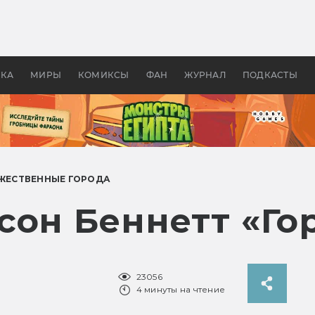
оздавались «Страшилы»:
«Одиссея» Нолана: что эт
, без которого не было
фильм сделал с Гомером и
ластелина колец»
Древней Грецией
УКА
МИРЫ
КОМИКСЫ
ФАН
ЖУРНАЛ
ПОДКАСТЫ
ЖЕСТВЕННЫЕ ГОРОДА
сон Беннетт «Го
23056
4 минуты на чтение