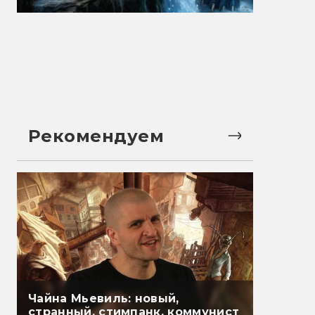
Рекомендуем
Чайна Мьевиль: новый,
странный, стимпанк, коммунист