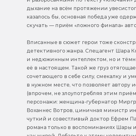
дыхание на всём протяжении увесистого
казалось бы, основная победа уже одер
скучать — приём «ложного финала» авто
Вписанные в сюжет герои тоже сконст
детективного жанра. Спецагент Шара К
и недюжинным интеллектом, но и тёмн
её в настоящем. Такой же груз отягощае
сочетающего в себе силу, смекалку и ум
в нужном месте, что позволяет автору и
(впрочем, не злоупотребляя этим приё
персонажи: женщина-губернатор Миргра
Воханнес Вотров, циничная министр ин
чуткий и совестливый доктор Ефрем Па
романа только в воспоминаниях Шары и 
как живой. Добавьте к этому колоритны