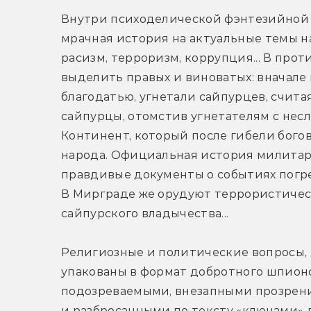
Внутри психоделической фэнтезийной о
мрачная история на актуальные темы на
расизм, терроризм, коррупция... В про
выделить правых и виноватых: вначале
благодатью, угнетали сайпурцев, считая
сайпурцы, отомстив угнетателям с несл
Континент, который после гибели бого
народа. Официальная история милитари
правдивые документы о событиях погре
В Мирграде же орудуют террористическ
сайпурского владычества...
Религиозные и политические вопросы,
упакованы в формат добротного шпионс
подозреваемыми, внезапными прозрени
и разбросанными по тексту «ключами» 