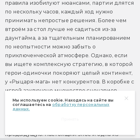
правила изобилуют нюансами, партии длятся 
по нескольку часов, каждый ход нужно 
принимать непростые решения. Более чем 
втроём за стол лучше не садиться из-за 
даунтайма, а за тщательным планированием 
по неопытности можно забыть о 
приключенческой атмосфере. Однако, если 
вы ищете комплексную стратегию, в которой 
герои-одиночки покоряют целый континент, 
у «Рыцаря-мага» нет конкурентов. В коробке с 
игрой заключено множество сценариев, 
возможность играть соревновательно, 
Мы используем cookie. Находясь на сайте вы
соглашаетесь на
обработку персональных
командно, в кооперативе и даже соло, 
данных.
контента хватит не на одну сотню часов, при 
Принять
этом каждая партия не будет похожа на 
предыдущую. Настоящий эпос и одна из 