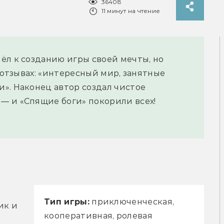
36408
11 минут на чтение
ёл к созданию игры своей мечты, но
в отзывах: «интересный мир, занятные
». Наконец автор создал чистое
— и «Спящие боги» покорили всех!
Тип игры:
приключенческая,
к и 
кооперативная, ролевая