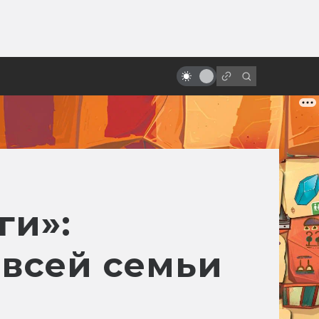
от
«Хищник»: история культового
боевика. Как Ван Дамм не стал
пришельцем
ги»:
 всей семьи