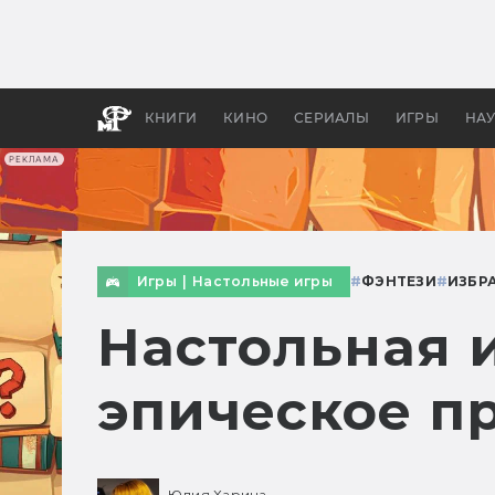
Как с
фильм
бы «В
КНИГИ
КИНО
СЕРИАЛЫ
ИГРЫ
НА
РЕКЛАМА
Игры
|
Настольные игры
#
ФЭНТЕЗИ
#
ИЗБР
Настольная 
эпическое п
Юлия Харина