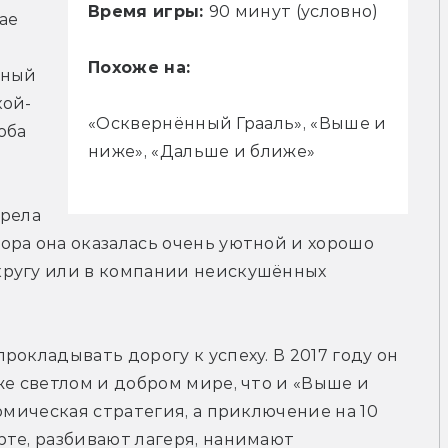
Время игры:
90 минут (условно)
е 
Похоже на:
ный 
кой-
«Осквернённый Грааль», «Выше и
ба 
ниже», «Дальше и ближе»
рела 
ра она оказалась очень уютной и хорошо 
ругу или в компании неискушённых 
окладывать дорогу к успеху. В 2017 году он 
е светлом и добром мире, что и «Выше и 
омическая стратегия, а приключение на 10 
те, разбивают лагеря, нанимают 