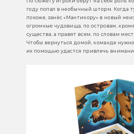
По сюжету игроки берут на себя роль к
году попал в необычный шторм. Когда ту
похоже, занёс «Мантикору» в новый неи
огромные чудовища, по островам, кром
существа, а правят всем, по словам мест
Чтобы вернуться домой, команде нужно
их помощью удастся привлечь внимани