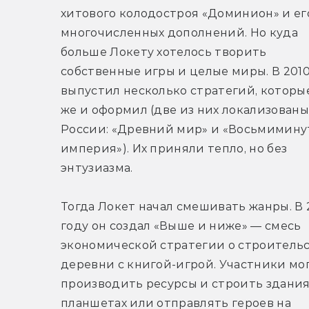
хитового колодостроя «Доминион» и его
многочисленных дополнений. Но куда 
больше Локету хотелось творить 
собственные игры и целые миры. В 2010-
выпустил несколько стратегий, которые
же и оформил (две из них локализованы 
России: «Древний мир» и «Восьмиминут
империя»). Их приняли тепло, но без 
энтузиазма.
Тогда Локет начал смешивать жанры. В 2
году он создал «Выше и ниже» — смесь 
экономической стратегии о строительс
деревни с книгой-игрой. Участники мог
производить ресурсы и строить здания 
планшетах или отправлять героев на 