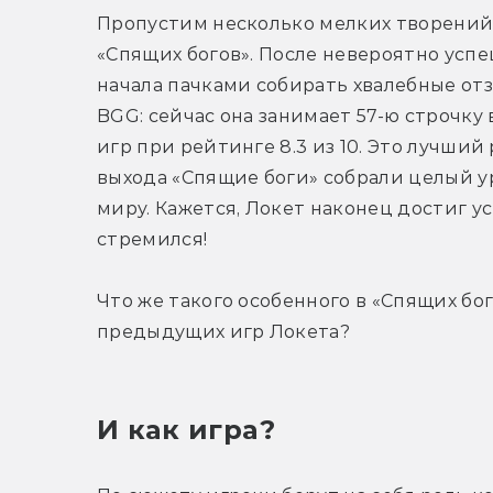
Пропустим несколько мелких творений Л
«Спящих богов». После невероятно успе
начала пачками собирать хвалебные от
BGG: сейчас она занимает 57-ю строчку 
игр при рейтинге 8.3 из 10. Это лучший 
выхода «Спящие боги» собрали целый ур
миру. Кажется, Локет наконец достиг усп
стремился!
Что же такого особенного в «Спящих бог
предыдущих игр Локета?
И как игра?