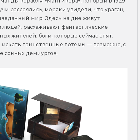
оманды корабля «Мантикора», который в 1929 
чи рассеялись, моряки увидели, что ураган, 
зведанный мир. Здесь на дне живут 
е людей, расхаживают фантастические 
ных жителей, боги, которые сейчас спят. 
 искать таинственные тотемы — возможно, с 
е сонных демиургов.