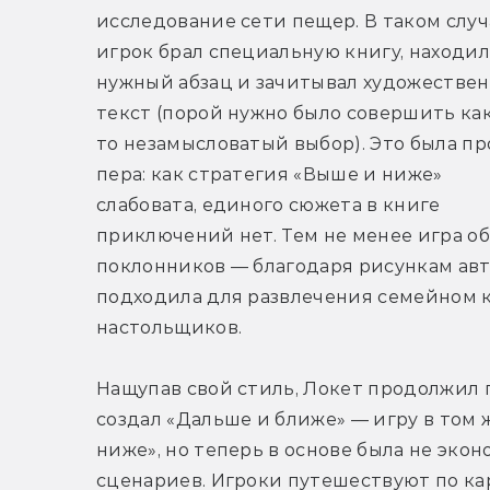
исследование сети пещер. В таком случа
игрок брал специальную книгу, находил 
нужный абзац и зачитывал художествен
текст (порой нужно было совершить ка
то незамысловатый выбор). Это была про
пера: как стратегия «Выше и ниже» 
слабовата, единого сюжета в книге 
приключений нет. Тем не менее игра об
поклонников — благодаря рисункам авто
подходила для развлечения семейном к
настольщиков.
Нащупав свой стиль, Локет продолжил пр
создал «Дальше и ближе» — игру в том ж
ниже», но теперь в основе была не экон
сценариев. Игроки путешествуют по кар