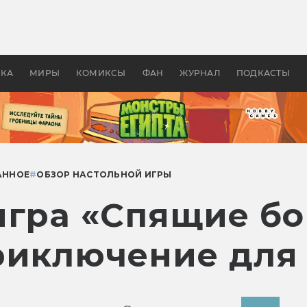
оздавались «Страшилы»:
«Одиссея» Нолана: что эт
, без которого не было
фильм сделал с Гомером и
ластелина колец»
Древней Грецией
УКА
МИРЫ
КОМИКСЫ
ФАН
ЖУРНАЛ
ПОДКАСТЫ
АННОЕ
#
ОБЗОР НАСТОЛЬНОЙ ИГРЫ
игра «Спящие бо
риключение для