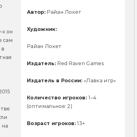
 
Автор:
Райан Локет
Художник:
х он 
 сам 
Райан Локет
в 
ная 
Издатель:
Red Raven Games
Издатель в России:
«Лавка игр»
015 
Количество игроков:
1–4
(оптимальное: 2)
тве 
ли 
Возраст игроков:
13+
на 