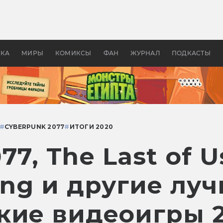
оздавались «Страшилы»:
«Одиссея» Нолана: что эт
, без которого не было
фильм сделал с Гомером и
ластелина колец»
Древней Грецией
УКА
МИРЫ
КОМИКСЫ
ФАН
ЖУРНАЛ
ПОДКАСТЫ
#
CYBERPUNK 2077
#
ИТОГИ 2020
7, The Last of Us:
ing и другие лу
кие видеоигры 