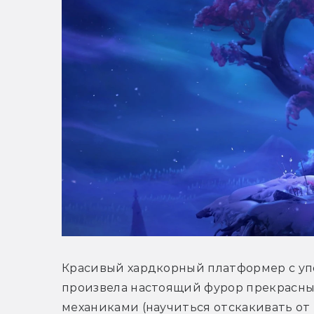
Красивый хардкорный платформер с упор
произвела настоящий фурор прекрасны
механиками (научиться отскакивать от 