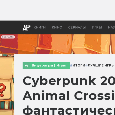
Как с
фильм
бы «В
КНИГИ
КИНО
СЕРИАЛЫ
ИГРЫ
НА
РЕКЛАМА
Видеоигры
|
Игры
#
ИТОГИ
#
ЛУЧШИЕ ИГРЫ
Cyberpunk 207
Animal Cross
фантастичес