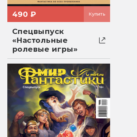
490 ₽
Купить
Спецвыпуск
«Настольные
ролевые игры»