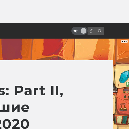
от
Что такое «умный хоррор»?
Расцвет возвышенных ужасов в
2010-е
 Part II,
чшие
2020