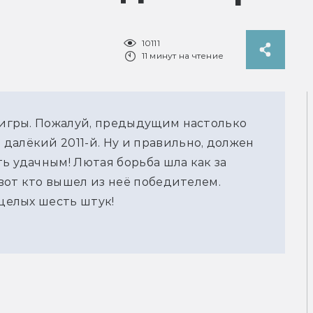
10111
11 минут на чтение
е игры. Пожалуй, предыдущим настолько
далёкий 2011-й. Ну и правильно, должен
ь удачным! Лютая борьба шла как за
 вот кто вышел из неё победителем.
 целых шесть штук!