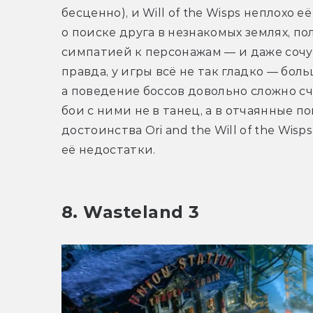
бесценно), и Will of the Wisps неплохо 
о поиске друга в незнакомых землях, по
симпатией к персонажам — и даже сочув
правда, у игры всё не так гладко — боль
а поведение боссов довольно сложно сч
бои с ними не в танец, а в отчаянные п
достоинства Ori and the Will of the Wis
её недостатки. 
8. Wasteland 3