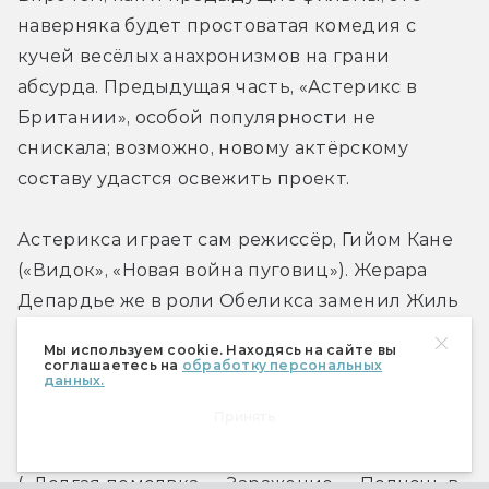
наверняка будет простоватая комедия с 
кучей весёлых анахронизмов на грани 
абсурда. Предыдущая часть, «Астерикс в 
Британии», особой популярности не 
снискала; возможно, новому актёрскому 
составу удастся освежить проект.
Астерикса играет сам режиссёр, Гийом Кане 
(«Видок», «Новая война пуговиц»). Жерара 
Депардье же в роли Обеликса заменил Жиль 
Лелуш («Невероятные приключения Адель», 
Мы используем cookie. Находясь на сайте вы
«Французский транзит»). Депардье 
соглашаетесь на
обработку персональных
данных.
преемника одобрил: кандидатура Лелуша 
Принять
кажется ему весьма подходящей. Помимо 
того, в проекте отметились Марион Котийяр 
(«Долгая помолвка», «Заражение», «Полночь в 