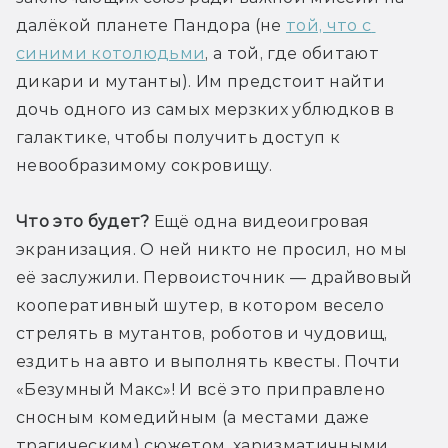
далёкой планете Пандора (не 
той, что с 
синими котолюдьми
, а той, где обитают 
дикари и мутанты). Им предстоит найти 
дочь одного из самых мерзких ублюдков в 
галактике, чтобы получить доступ к 
невообразимому сокровищу.
Что это будет?
 Ещё одна видеоигровая 
экранизация. О ней никто не просил, но мы 
её заслужили. Первоисточник — драйвовый 
кооперативный шутер, в котором весело 
стрелять в мутантов, роботов и чудовищ, 
ездить на авто и выполнять квесты. Почти 
«Безумный Макс»! И всё это приправлено 
сносным комедийным (а местами даже 
трагическим) сюжетом, харизматичными 