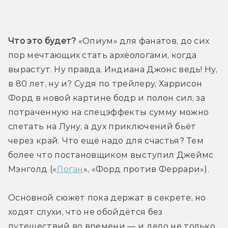
Трейлер
Что это будет?
 «Опиум» для фанатов, до сих 
пор мечтающих стать археологами, когда 
вырастут. Ну правда, Индиана Джонс ведь! Ну, 
в 80 лет, ну и? Судя по трейлеру, Харрисон 
Форд в новой картине бодр и полон сил, за 
потраченную на спецэффекты сумму можно 
слетать на Луну, а дух приключений бьёт 
через край. Что ещё надо для счастья? Тем 
более что постановщиком выступил Джеймс 
Мэнголд («
Логан
», «Форд против Феррари»).
Основной сюжет пока держат в секрете, но 
ходят слухи, что не обойдётся без 
путешествий во времени — и дело не только 