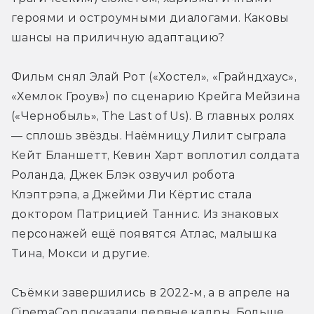
героями и остроумными диалогами. Каковы 
шансы на приличную адаптацию?
Фильм снял Элай Рот («Хостел», «Грайндхаус», 
«Хемлок Гроув») по сценарию Крейга Мейзина 
(«Чернобыль», The Last of Us). В главных ролях 
— сплошь звёзды. Наёмницу Лилит сыграла 
Кейт Бланшетт, Кевин Харт воплотил солдата 
Роланда, Джек Блэк озвучил робота 
Клэптрэпа, а Джейми Ли Кёртис стала 
доктором Патрицией Таннис. Из знаковых 
персонажей ещё появятся Атлас, малышка 
Тина, Мокси и другие.
Съёмки завершились в 2022-м, а в апреле на 
CinemaCon показали первые кадры. Больше 