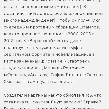
остаются недостижимым идеалом). В 
десятилетний долгострой вложено слишком 
много надежд (и денег), чтобы он получился 
очередным проходным сборищем штампов, 
как его предшественники за 2000, 2005 и 
2012 год. К «Воровской чести» даже 
планируется выпускать спин-офф в 
сериальном формате и новеллизации, а в 
касте замечены Крис Пайн («Стартрек», 
«Чудо-женщина»), Мишель Родригес 
(«Форсаж», «Аватар»), София Лиллис («Оно») и 
Хью Грант в амплуа антагониста.
Создатели картины как-то обмолвились, что 
хотят снять «фэнтезийную версию "Стражей 
Галактики"» — и первый трейлер скорее 