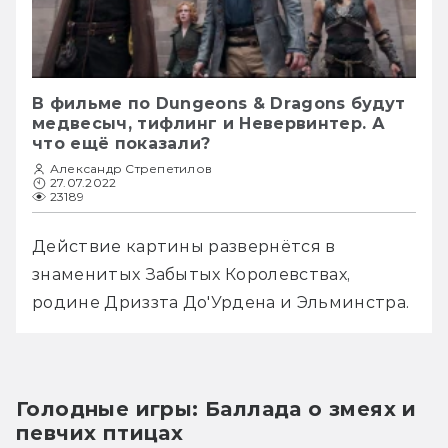
В фильме по Dungeons & Dragons будут
медвесыч, тифлинг и Невервинтер. А
что ещё показали?
Александр Стрепетилов
27.07.2022
23189
Действие картины развернётся в 
знаменитых Забытых Королевствах, 
родине Дриззта До'Урдена и Эльминстра. 
Голодные игры: Баллада о змеях и 
певчих птицах