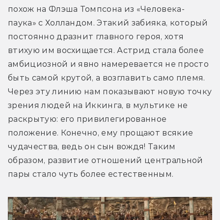
похож на Флэша Томпсона из «Человека-
паука» с Холландом. Этакий забияка, который 
постоянно дразнит главного героя, хотя 
втихую им восхищается. Астрид стала более 
амбициозной и явно намеревается не просто 
быть самой крутой, а возглавить само племя. 
Через эту линию нам показывают новую точку 
зрения людей на Иккинга, в мультике не 
раскрытую: его привилегированное 
положение. Конечно, ему прощают всякие 
чудачества, ведь он сын вождя! Таким 
образом, развитие отношений центральной 
пары стало чуть более естественным.