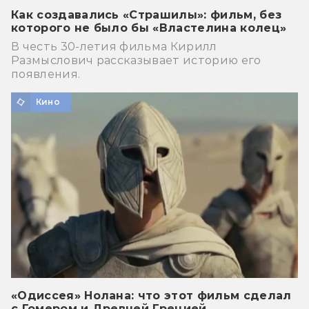
Как создавались «Страшилы»: фильм, без
которого не было бы «Властелина колец»
В честь 30-летия фильма Кирилл
Размыслович рассказывает историю его
появления.
Кино
«Одиссея» Нолана: что этот фильм сделал
с Гомером и Древней Грецией