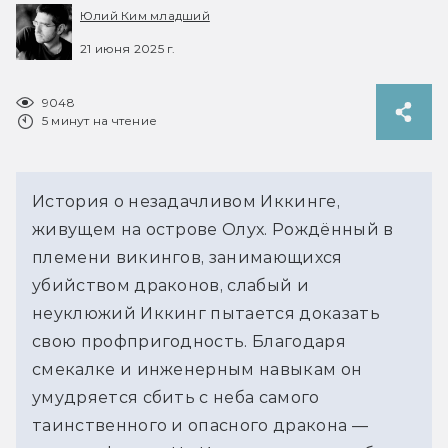
Юлий Ким младший
21 июня 2025 г.
9048
5 минут на чтение
История о незадачливом Иккинге, 
живущем на острове Олух. 
Рождённый 
в 
племени викингов, занимающихся 
убийством драконов, слабый и 
неуклюжий Иккинг пытается доказать 
свою профпригодность. Благодаря 
смекалке и инженерным навыкам он 
умудряется сбить с неба самого 
таинственного и опасного дракона — 