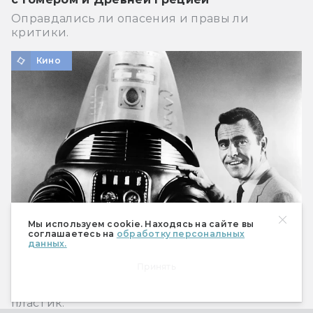
Оправдались ли опасения и правы ли
критики.
Кино
Мы используем cookie. Находясь на сайте вы
соглашаетесь на
обработку персональных
данных.
Робби: биография самого трудолюбивого
Принять
робота в Голливуде
Он нечто большее, чем провода, лампочки и
пластик.