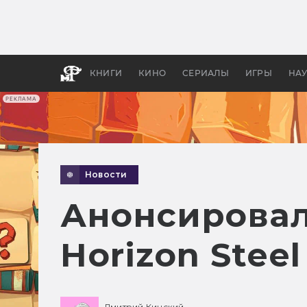
Как с
фильм
бы «В
КНИГИ
КИНО
СЕРИАЛЫ
ИГРЫ
НА
РЕКЛАМА
Новости
Анонсирова
Horizon Steel
Дмитрий Кинский