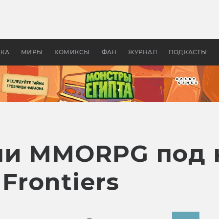
оздавались «Страшилы»:
«Одиссея» Нолана: что эт
, без которого не было
фильм сделал с Гомером и
ластелина колец»
Древней Грецией
УКА
МИРЫ
КОМИКСЫ
ФАН
ЖУРНАЛ
ПОДКАСТЫ
ли MMORPG под 
 Frontiers