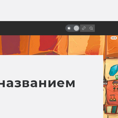
от
За что мы любим Роберта Дауни-
младшего
названием