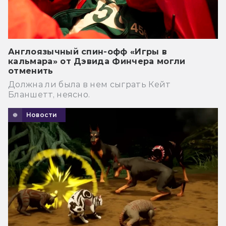
Англоязычный спин-офф «Игры в
кальмара» от Дэвида Финчера могли
отменить
Должна ли была в нем сыграть Кейт
Бланшетт, неясно.
Новости