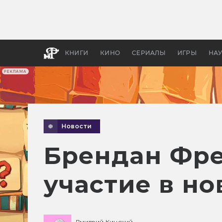
Как с
фильм
бы «В
КНИГИ
КИНО
СЕРИАЛЫ
ИГРЫ
НА
РЕКЛАМА
Новости
Брендан Фре
участие в н
Дмитрий Кинский