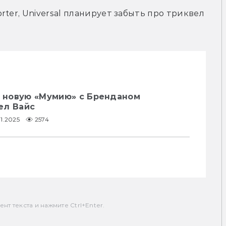
ter, Universal планирует забыть про триквел 
.
т новую «Мумию» с Бренданом
ел Вайс
11.2025
2574
т текста и нажмите Ctrl+Enter.