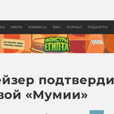
оздавались «Страшилы»:
«Одиссея» Нолана: что эт
, без которого не было
фильм сделал с Гомером и
ластелина колец»
Древней Грецией
УКА
МИРЫ
КОМИКСЫ
ФАН
ЖУРНАЛ
ПОДКАСТЫ
йзер подтверди
овой «Мумии»