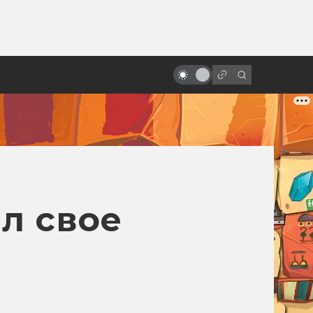
от
«Сталкер» Тарковского: князь
Мышкин в Зоне Посещения
л свое