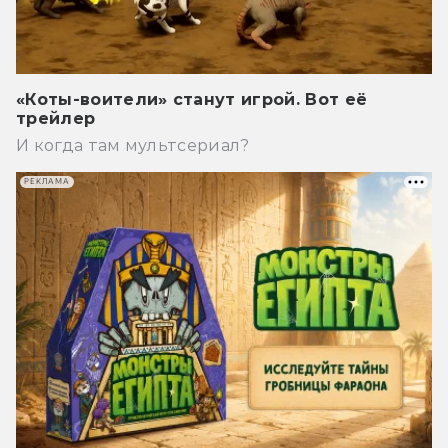
«Коты-воители» станут игрой. Вот её
трейлер
И когда там мультсериал?
РЕКЛАМА