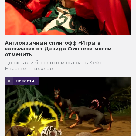
Англоязычный спин-офф «Игры в
кальмара» от Дэвида Финчера могли
отменить
Должна ли была в нем сыграть Кейт
Бланшетт, неясно.
Новости