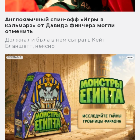
Англоязычный спин-офф «Игры в
кальмара» от Дэвида Финчера могли
отменить
Должна ли была в нем сыграть Кейт
Бланшетт, неясно.
РЕКЛАМА