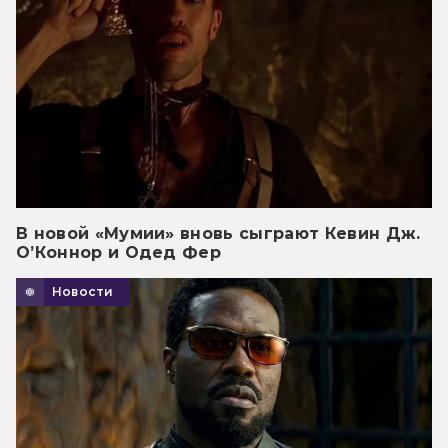
В новой «Мумии» вновь сыграют Кевин Дж.
О’Коннор и Одед Фер
Новости