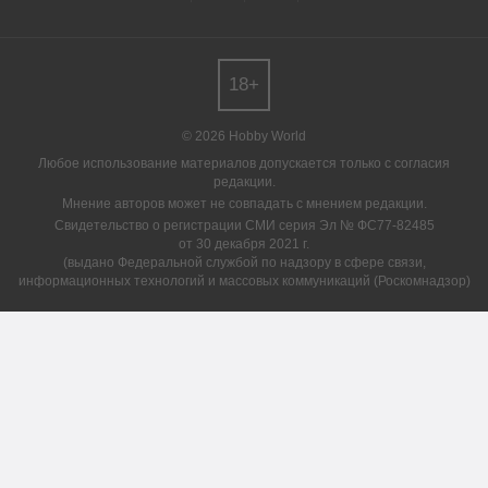
18+
© 2026 Hobby World
Любое использование материалов допускается только с согласия
редакции.
Мнение авторов может не совпадать с мнением редакции.
Свидетельство о регистрации СМИ серия Эл № ФС77-82485
от 30 декабря 2021 г.
(выдано Федеральной службой по надзору в сфере связи,
информационных технологий и массовых коммуникаций (Роскомнадзор)