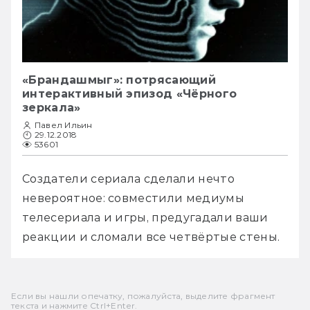
«Брандашмыг»: потрясающий
интерактивный эпизод «Чёрного
зеркала»
Павел Ильин
29.12.2018
53601
Создатели сериала сделали нечто 
невероятное: совместили медиумы 
телесериала и игры, предугадали ваши 
реакции и сломали все четвёртые стены.
Если вы нашли опечатку, пожалуйста, выделите фрагмент
текста и нажмите Ctrl+Enter.