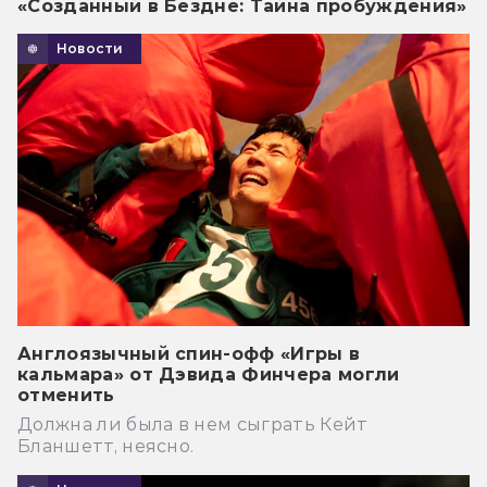
«Созданный в Бездне: Тайна пробуждения»
Новости
Англоязычный спин-офф «Игры в
кальмара» от Дэвида Финчера могли
отменить
Должна ли была в нем сыграть Кейт
Бланшетт, неясно.