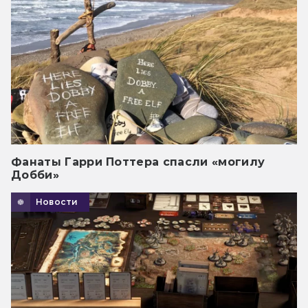
Фанаты Гарри Поттера спасли «могилу
Добби»
Новости