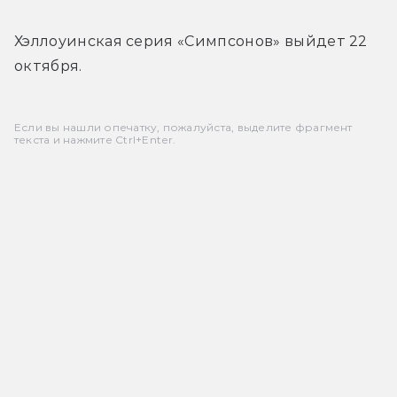
Хэллоуинская серия «Симпсонов» выйдет 22 
октября.
Если вы нашли опечатку, пожалуйста, выделите фрагмент
текста и нажмите Ctrl+Enter.