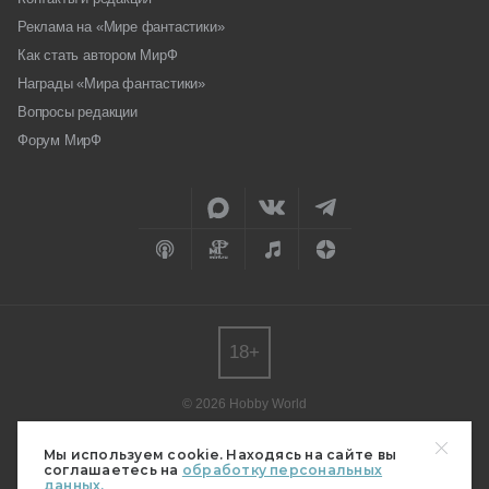
Реклама на «Мире фантастики»
Как стать автором МирФ
Награды «Мира фантастики»
Вопросы редакции
Форум МирФ
18+
© 2026 Hobby World
Любое использование материалов допускается только с согласия
редакции.
Мы используем cookie. Находясь на сайте вы
соглашаетесь на
обработку персональных
Мнение авторов может не совпадать с мнением редакции.
данных.