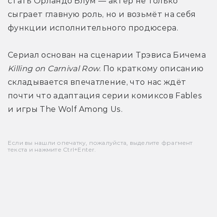
стать Орландо Блум — актёр не только 
сыграет главную роль, но и возьмёт на себя 
функции исполнительного продюсера.
Сериал основан на сценарии Трэвиса Бичема 
Killing on Carnival Row
. По краткому описанию 
складывается впечатление, что нас ждёт 
почти что адаптация серии комиксов Fables 
и игры The Wolf Among Us.
Если вы нашли опечатку, пожалуйста, выделите фрагмент
текста и нажмите Ctrl+Enter.