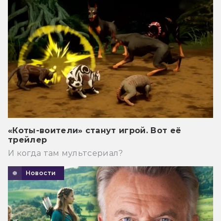
«Коты-воители» станут игрой. Вот её
трейлер
И когда там мультсериал?
Новости