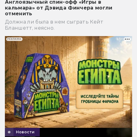
Англоязычный спин-офф «Игры в
кальмара» от Дэвида Финчера могли
отменить
Должна ли была в нем сыграть Кейт
Бланшетт, неясно.
РЕКЛАМА
Новости