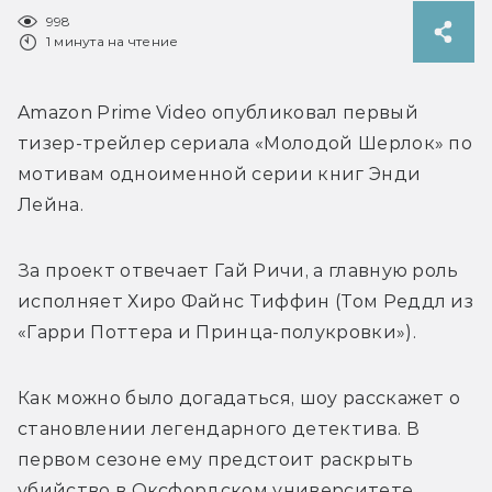
998
1 минута на чтение
Amazon Prime Video опубликовал первый 
тизер-трейлер сериала «Молодой Шерлок» 
по 
мотивам одноименной серии книг Энди 
Лейна.
За проект отвечает Гай Ричи, а главную роль 
исполняет Хиро Файнс Тиффин 
(Том Реддл из 
«Гарри Поттера и Принца-полукровки»)
.
Как можно было догадаться, шоу расскажет о 
становлении легендарного детектива. В 
первом сезоне ему предстоит раскрыть 
убийство в Оксфордском университете.