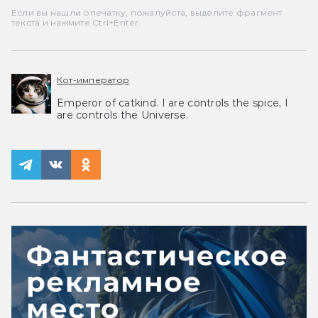
Если вы нашли опечатку, пожалуйста, выделите фрагмент
текста и нажмите Ctrl+Enter.
Кот-император
Emperor of catkind. I are controls the spice, I
are controls the Universe.