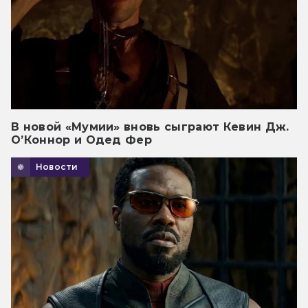
В новой «Мумии» вновь сыграют Кевин Дж.
О’Коннор и Одед Фер
Новости