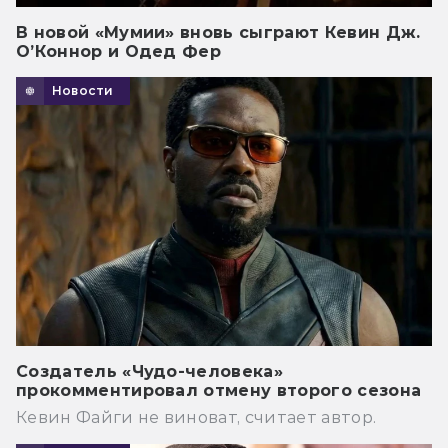
В новой «Мумии» вновь сыграют Кевин Дж.
О’Коннор и Одед Фер
Новости
Создатель «Чудо-человека»
прокомментировал отмену второго сезона
Кевин Файги не виноват, считает автор.