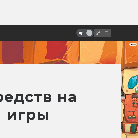
от
Как создавались «Чужие»
Джеймса Кэмерона
редств на
й игры