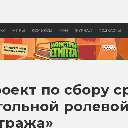
оздавались «Страшилы»:
«Одиссея» Нолана: что эт
, без которого не было
фильм сделал с Гомером и
ластелина колец»
Древней Грецией
УКА
МИРЫ
КОМИКСЫ
ФАН
ЖУРНАЛ
ПОДКАСТЫ
оект по сбору с
тольной ролево
тража»