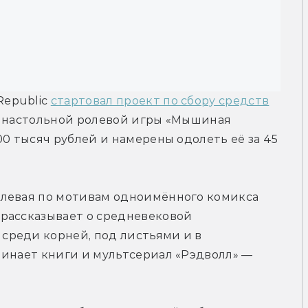
epublic 
стартовал проект по сбору средств
е настольной ролевой игры «Мышиная 
0 тысяч рублей и намерены одолеть её за 45 
левая по мотивам одноимённого комикса 
рассказывает о средневековой 
реди корней, под листьями и в 
инает книги и мультсериал «Рэдволл» — 