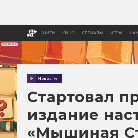
Как с
фильм
бы «В
КНИГИ
КИНО
СЕРИАЛЫ
ИГРЫ
НА
РЕКЛАМА
Новости
Стартовал пр
издание нас
«Мышиная С