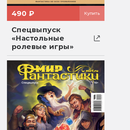
490 ₽
Купить
Спецвыпуск
«Настольные
ролевые игры»