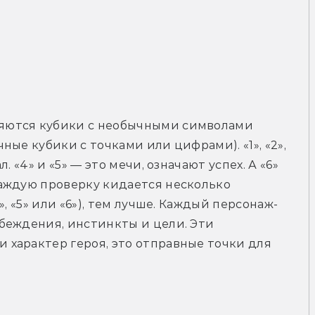
яются кубики с необычными символами 
ые кубики с точками или цифрами). «1», «2», 
 «4» и «5» — это мечи, означают успех. А «6» 
аждую проверку кидается несколько 
, «5» или «6»), тем лучше. Каждый персонаж-
беждения, инстинкты и цели. Эти 
характер героя, это отправные точки для 