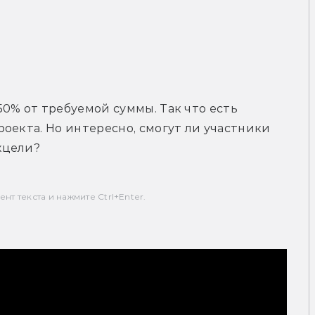
0% от требуемой суммы. Так что есть 
оекта. Но интересно, смогут ли участники 
хцели?
т текста и нажмите Ctrl+Enter.