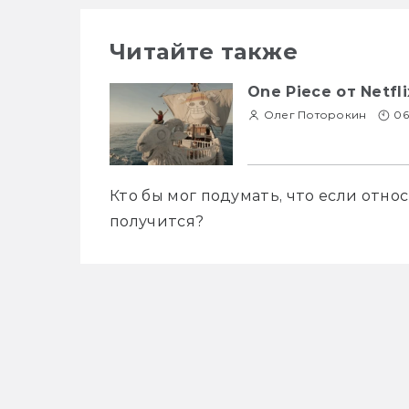
Читайте также
One Piece от Netfl
Олег Поторокин
06
Кто бы мог подумать, что если отно
получится?