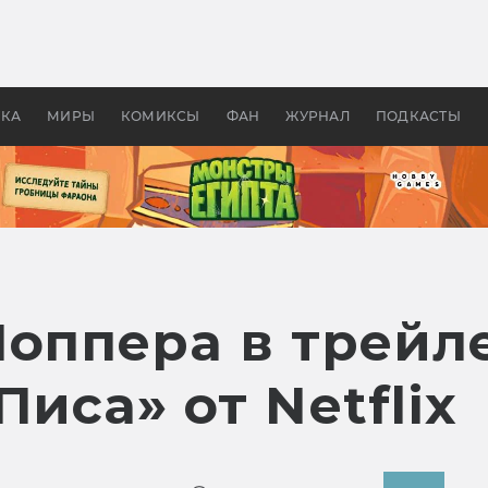
оздавались «Страшилы»:
«Одиссея» Нолана: что эт
, без которого не было
фильм сделал с Гомером и
ластелина колец»
Древней Грецией
УКА
МИРЫ
КОМИКСЫ
ФАН
ЖУРНАЛ
ПОДКАСТЫ
Чоппера в трейл
Писа» от Netflix