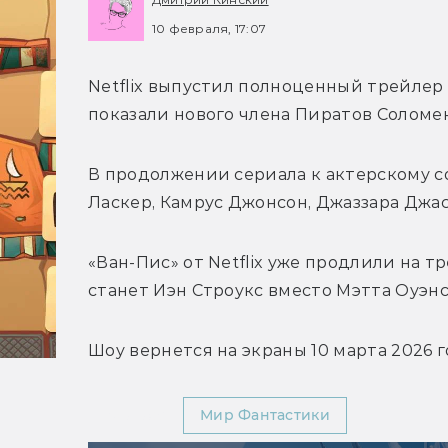
10 февраля, 17:07
Netflix выпустил полноценный трейлер в
показали нового члена Пиратов Соломе
В продолжении сериала к актерскому с
Ласкер, 
Камрус Джонсон, 
Джаззара Джас
«Ван-Пис» от Netflix уже продлили на т
станет 
Иэн Строукс вместо 
Мэтта Оуэнс
Шоу вернется на экраны 10 марта 2026 г
YouTube
Мир Фантастики