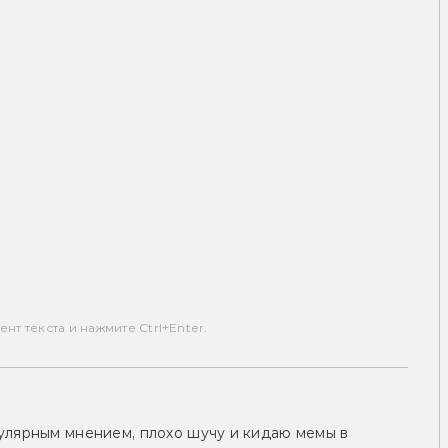
т текста и нажмите Ctrl+Enter.
улярным мнением, плохо шучу и кидаю мемы в