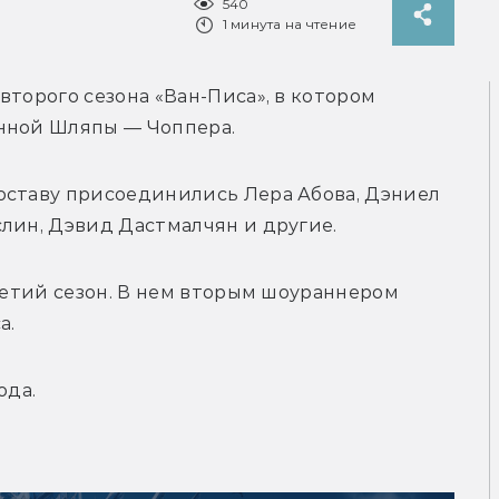
540
1 минута на чтение
торого сезона «Ван-Писа», в котором 
нной Шляпы — Чоппера. 
оставу присоединились Лера Абова, 
Дэниел 
лин, 
Дэвид Дастмалчян и другие.
ретий сезон. В нем вторым шоураннером 
а.
ода.