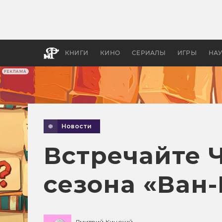
Как с
фильм
бы «В
КНИГИ
КИНО
СЕРИАЛЫ
ИГРЫ
НА
РЕКЛАМА
Новости
Встречайте 
сезона «Ван-
Дмитрий Кинский