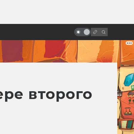
от
«Бездна»: великолепный
подводный ад Джеймса
Кэмерона
ере второго