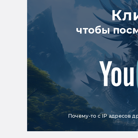
Кл
чтобы пос
Почему-то с IP адресов д