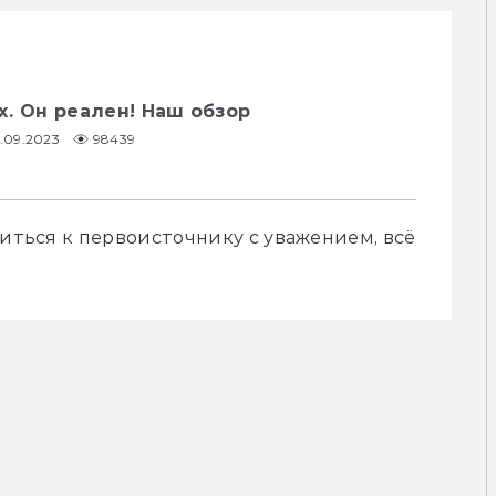
ix. Он реален! Наш обзор
.09.2023
98439
ситься к первоисточнику с уважением, всё 