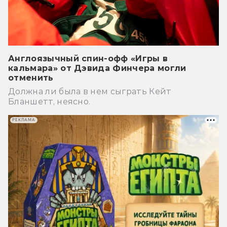
Англоязычный спин-офф «Игры в
кальмара» от Дэвида Финчера могли
отменить
Должна ли была в нем сыграть Кейт
Бланшетт, неясно.
РЕКЛАМА