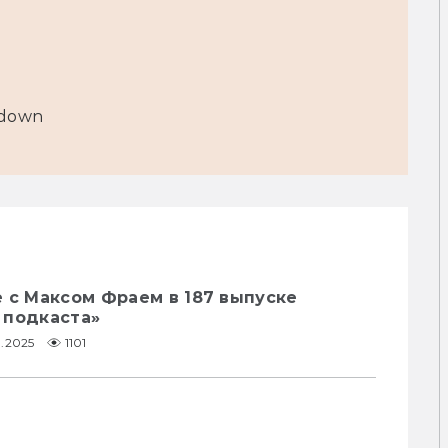
tdown
 с Максом Фраем в 187 выпуске
 подкаста»
9.2025
1101