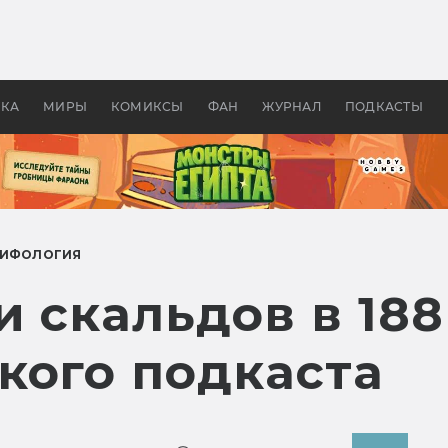
оздавались «Страшилы»:
«Одиссея» Нолана: что эт
, без которого не было
фильм сделал с Гомером и
ластелина колец»
Древней Грецией
УКА
МИРЫ
КОМИКСЫ
ФАН
ЖУРНАЛ
ПОДКАСТЫ
МИФОЛОГИЯ
 скальдов в 18
кого подкаста