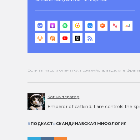
Если вы нашли опечатку, пожалуйста, выделите фрагмен
Кот-император
Emperor of catkind. I are controls the spi
#
ПОДКАСТ
#
СКАНДИНАВСКАЯ МИФОЛОГИЯ