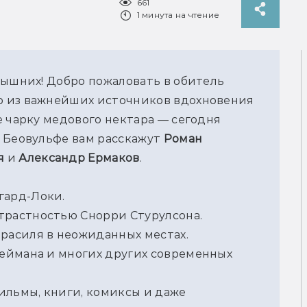
661
1 минута на чтение
ышних! Добро пожаловать в обитель 
 из важнейших источников вдохновения 
 чарку медового нектара — сегодня 
 Беовульфе вам расскажут 
Роман 
я
 и 
Александр Ермаков
.
гард-Локи.
трастностью Снорри Стурулсона.
драсиля в неожиданных местах.
Геймана и многих других современных 
ильмы, книги, комиксы и даже 