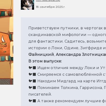
18 сентября 2025 г.
Приветствуем путники, в чертогах в
скандинавской мифологии — одного
для фантастики. Садитесь, возьмите
истории о Локи, Одине, Зигфриде и
Файницкий
, 
Александра Злотницка
В этом выпуске:
🐦‍⬛ Ищем отличия между Локи и Ут
🐦‍⬛ Смиряемся с самовлюблённой с
🐦‍⬛ Находим Мидгард на карте Игг
🐦‍⬛ Поминаем Толкина, Гаррисона, 
писателей.
🐦‍⬛ А также рекомендуем лучшие ф