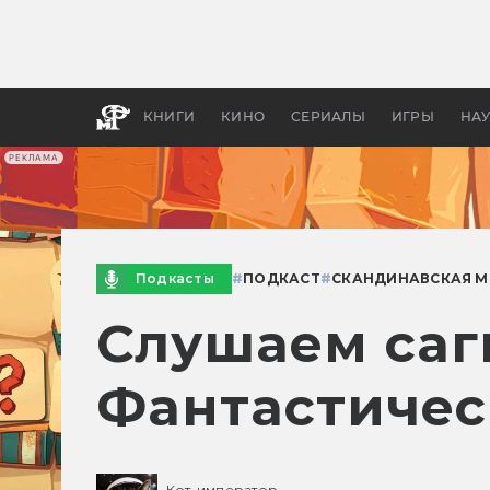
Как с
фильм
бы «В
КНИГИ
КИНО
СЕРИАЛЫ
ИГРЫ
НА
РЕКЛАМА
Подкасты
#
ПОДКАСТ
#
СКАНДИНАВСКАЯ 
Слушаем саги
Фантастичес
Кот-император