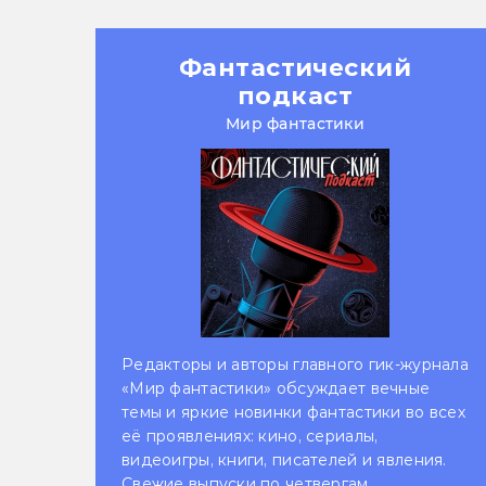
Фантастический
подкаст
Мир фантастики
Редакторы и авторы главного гик-журнала
«Мир фантастики» обсуждает вечные
темы и яркие новинки фантастики во всех
её проявлениях: кино, сериалы,
видеоигры, книги, писателей и явления.
Свежие выпуски по четвергам.