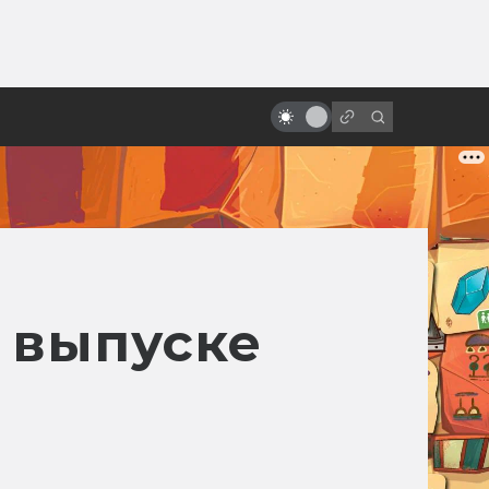
от
«Люди Икс»: всё о фильмах серии
8 выпуске