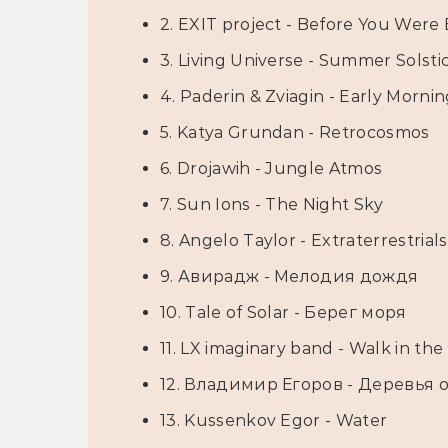
2. EXIT project - Before You Were
3. Living Universe - Summer Solsti
4. Paderin & Zviagin - Early Mornin
5. Katya Grundan - Retrocosmos
6. Drojawih - Jungle Atmos
7. Sun Ions - The Night Sky
8. Angelo Taylor - Extraterrestrials
9. Авирадж - Мелодия дождя
10. Tale of Solar - Берег моря
11. LX imaginary band - Walk in the
12. Владимир Егоров - Деревья
13. Kussenkov Egor - Water