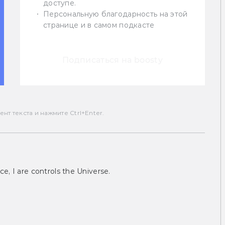
доступе.
Персональную благодарность на этой
странице и в самом подкасте
Подписаться на boosty
т текста и нажмите Ctrl+Enter.
ce, I are controls the Universe.