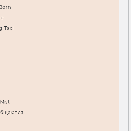
 Born
ce
g Taxi
 Mist
 общаются