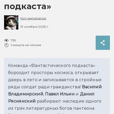
подкаста»
Кот-император
13 ноября 2025 г.
739
1 минута на чтение
Команда «Фантастического подкаста» 
бороздит просторы космоса, открывает 
дверь в лето и записывается в стройные 
ряды солдат ради гражданства! 
Василий 
Владимирский
, 
Павел Ильин
 и 
Данил 
Ряснянский
 разбирают наследие одного 
из трёх литературных богов пантеона 