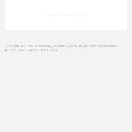
Подписаться на boosty
Если вы нашли опечатку, пожалуйста, выделите фрагмент
текста и нажмите Ctrl+Enter.