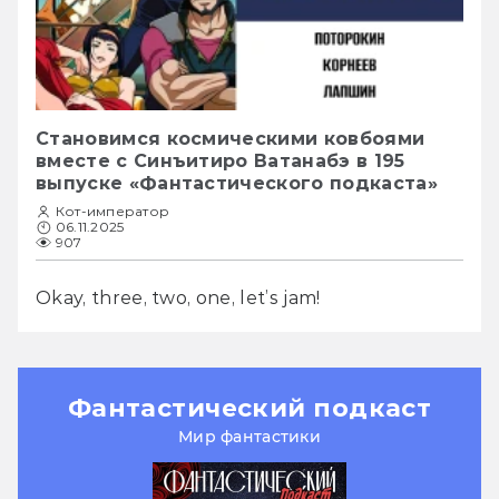
Становимся космическими ковбоями
вместе с Синъитиро Ватанабэ в 195
выпуске «Фантастического подкаста»
Кот-император
06.11.2025
907
Okay, three, two, one, let’s jam!
Фантастический подкаст
Мир фантастики