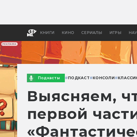
Какие
авгус
апока
детск
КНИГИ
КИНО
СЕРИАЛЫ
ИГРЫ
НА
РЕКЛАМА
Подкасты
#
ПОДКАСТ
#
КОНСОЛИ
#
КЛАССИ
Выясняем, чт
первой части
«Фантастиче