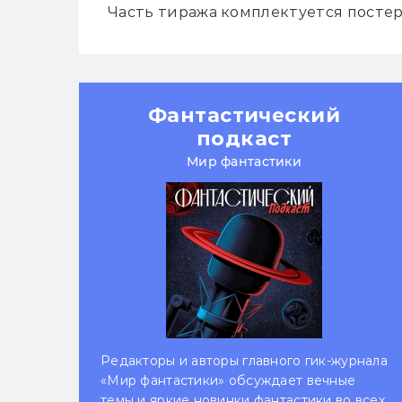
Часть тиража комплектуется посте
Фантастический
подкаст
Мир фантастики
Редакторы и авторы главного гик-журнала
«Мир фантастики» обсуждает вечные
темы и яркие новинки фантастики во всех