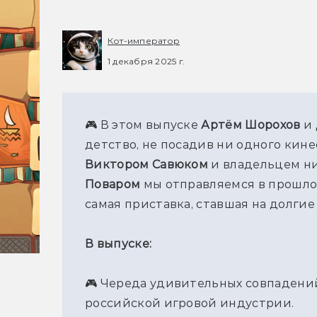
Кот-император
1 декабря 2025 г.
🎮 В этом выпуске 
Артём Шорохов
 и 
Виктором Савюком
 и владельцем н
Поваром
 мы отправляемся в прошлое
самая приставка, ставшая на долги
В выпуске:
🎮 Череда удивительных совпадений
российской игровой индустрии.