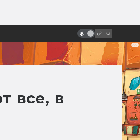
ы»:
Какими могли быть «Хребты
ыло
безумия» Гильермо Дель Торо:
читаем сценарии
т все, в