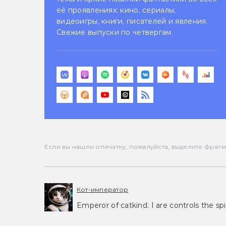
её проявлениях: кино, сериалы,
видеоигры, книги, писателей и явления.
Свежие выпуски по четвергам.
Если вы нашли опечатку, пожалуйста, выделите фрагмен
Кот-император
Emperor of catkind. I are controls the spi