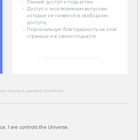
Ранний доступ к подкастам
Доступ к эксклюзивным выпускам,
которые не появятся в свободном
доступе.
Персональную благодарность на этой
странице и в самом подкасте
Подписаться на boosty
т текста и нажмите Ctrl+Enter.
ce, I are controls the Universe.