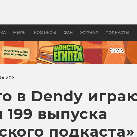
 фильмы смотреть в
Как создавались «Страшил
те 2026? В мире —
фильм, без которого не б
липсис, в России —
бы «Властелина колец»
ие комедии
УКА
МИРЫ
КОМИКСЫ
ФАН
ЖУРНАЛ
ПОДКАСТЫ
КА ИГР
о в Dendy играю
 199 выпуска
ского подкаста»