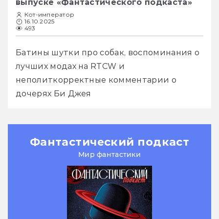
выпуске «Фантастического подкаста»
Кот-император
16.10.2025
493
Батины шутки про собак, воспоминания о 
лучших модах на RTCW и 
неполиткорректные комментарии о 
дочерях Би Джея
Фантастический подкаст
Мир фантастики