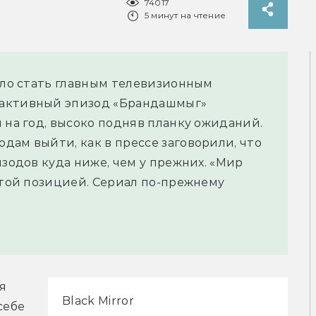
74017
5 минут на чтение
пело стать главным телевизионным
рактивный эпизод «Брандашмыг»
 на год, высоко подняв планку ожиданий.
дам выйти, как в прессе заговорили, что
изодов куда ниже, чем у прежних. «Мир
 этой позицией. Сериал по-прежнему
 
Black Mirror
ебе 