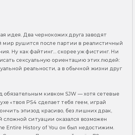
я идея. Два чернокожих друга заводят 
й мир рушится после партии в реалистичный 
ия. Ну как файтинг… скорее уж фистинг. Ни 
писать сексуальную ориентацию этих людей: 
альной реальности, а в обычной жизни друг 
д обязательным кивком SJW — хотя сетевые 
е «твоя PS4 сделает тебя геем, играй 
кончить эпизод красиво, без лишних драк, 
й сложной ситуации оказался возможен 
 Entire History of You он был недостижим. 