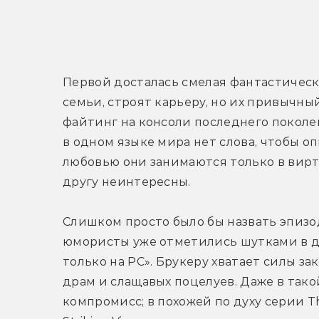
Первой досталась смелая фантастическа
семьи, строят карьеру, но их привычны
файтинг на консоли последнего поколен
в одном языке мира нет слова, чтобы о
любовью они занимаются только в вирту
другу неинтересны.
Слишком просто было бы назвать эпизо
юмористы уже отметились шутками в дух
только на PC». Брукеру хватает силы за
драм и слащавых поцелуев. Даже в тако
компромисс; в похожей по духу серии The