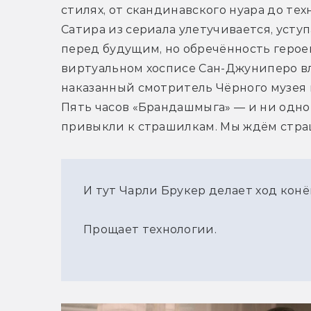
стилях, от скандинавского нуара до тех
Сатира из сериала улетучивается, усту
перед будущим, но обречённость героев
виртуальном хосписе Сан-Джуниперо вл
наказанный смотритель Чёрного музея н
Пять часов «Брандашмыга» — и ни одно
привыкли к страшилкам. Мы ждём стра
И тут Чарли Брукер делает ход конё
Прощает технологии.