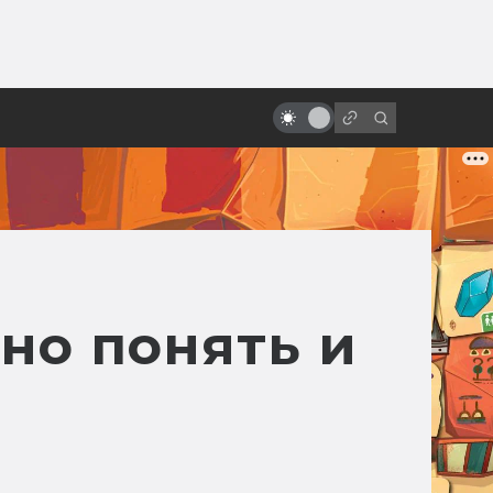
от
Вечная любовь: фантастика в
мелодрамах и романтических
комедиях
но понять и