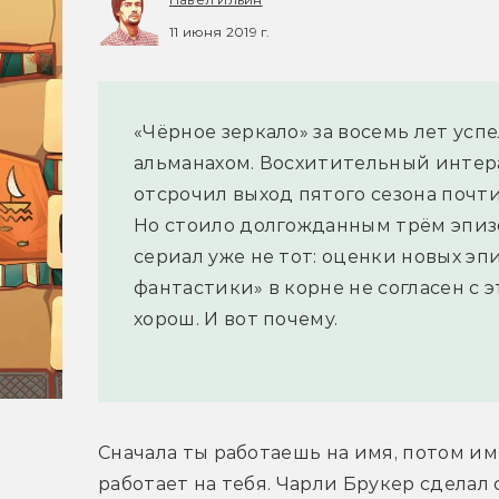
11 июня 2019 г.
«Чёрное зеркало» за восемь лет ус
альманахом. Восхитительный инте
отсрочил выход пятого сезона почти
Но стоило долгожданным трём эпизо
сериал уже не тот: оценки новых эп
фантастики» в корне не согласен с
хорош. И вот почему.
Сначала ты работаешь на имя, потом имя
работает на тебя. Чарли Брукер сделал с