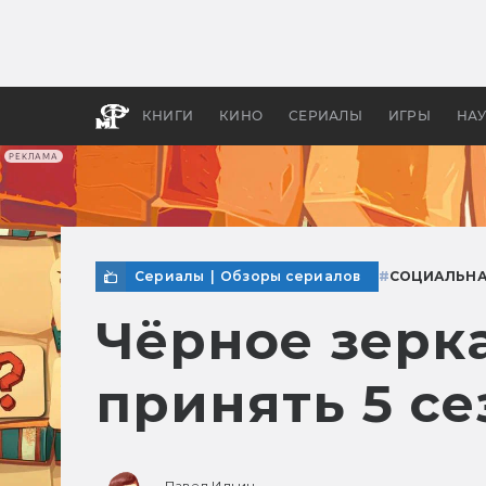
Как с
фильм
бы «В
КНИГИ
КИНО
СЕРИАЛЫ
ИГРЫ
НА
РЕКЛАМА
Сериалы
|
Обзоры сериалов
#
СОЦИАЛЬНА
Чёрное зерка
принять 5 се
Павел Ильин