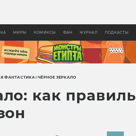
оздавались «Страшилы»:
«Одиссея» Нолана: что эт
, без которого не было
фильм сделал с Гомером и
ластелина колец»
Древней Грецией
УКА
МИРЫ
КОМИКСЫ
ФАН
ЖУРНАЛ
ПОДКАСТЫ
Я ФАНТАСТИКА
#
ЧЁРНОЕ ЗЕРКАЛО
ло: как правиль
зон