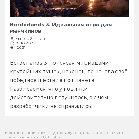
Borderlands 3. Идеальная игра для
манчкинов
Евгений Пекло
01.10.2019
12051
Borderlands 3, потрясая мириадами 
крутейших пушек, наконец-то начала своё 
победное шествие по планете. 
Разбираемся, что у новинки 
действительно получилось, а с чем 
разработчики не справились.
Если вы нашли опечатку, пожалуйста, выделите фрагмент
текста и нажмите Ctrl+Enter.