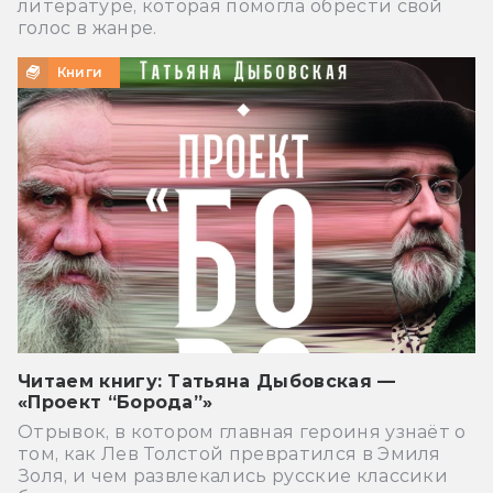
литературе, которая помогла обрести свой
голос в жанре.
Книги
Читаем книгу: Татьяна Дыбовская —
«Проект “Борода”»
Отрывок, в котором главная героиня узнаёт о
том, как Лев Толстой превратился в Эмиля
Золя, и чем развлекались русские классики