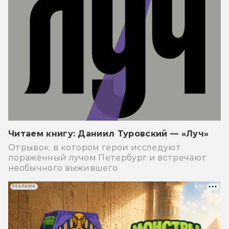
Читаем книгу: Даниил Туровский — «Луч»
Отрывок, в котором герои исследуют
поражённый лучом Петербург и встречают
необычного выжившего
РЕКЛАМА