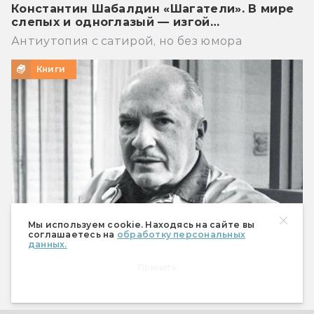
Константин Шабалдин «Шагатели». В мире
слепых и одноглазый — изгой…
Антиутопия с сатирой, но без юмора
Книги
Мы используем cookie. Находясь на сайте вы
соглашаетесь на
обработку персональных
данных.
Что предсказал Роберт Хайнлайн
Принять
Мобильный телефон, робот-пылесос и Илон
Маск