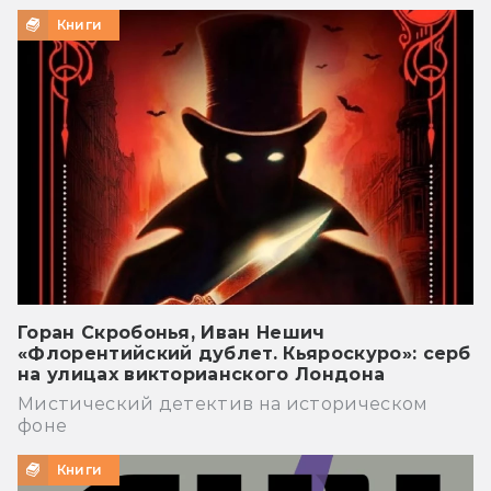
Книги
Горан Скробонья, Иван Нешич
«Флорентийский дублет. Кьяроскуро»: серб
на улицах викторианского Лондона
Мистический детектив на историческом
фоне
Книги