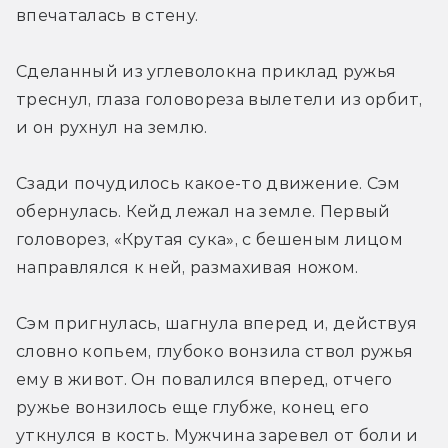
впечаталась в стену.
Сделанный из углеволокна приклад ружья 
треснул, глаза головореза вылетели из орбит, 
и он рухнул на землю.
Сзади почудилось какое-то движение. Сэм 
обернулась. Кейд лежал на земле. Первый 
головорез, «Крутая сука», с бешеным лицом 
направлялся к ней, размахивая ножом.
Сэм пригнулась, шагнула вперед и, действуя 
словно копьем, глубоко вонзила ствол ружья 
ему в живот. Он повалился вперед, отчего 
ружье вонзилось еще глубже, конец его 
уткнулся в кость. Мужчина заревел от боли и 