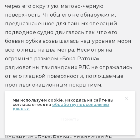
через его округлую, матово-черную 
поверхность. Чтобы его не обнаружили, 
предназначенное для тайных операций 
подводное судно двигалось так, что его 
боевая рубка возвышалась над уровнем моря 
всего лишь на два метра. Несмотря на 
огромные размеры «Бока-Ратона», 
радиоволны таиландских РЛС не отражались 
от его гладкой поверхности, поглощаемые 
противолокационным покрытием.
Мы используем cookie. Находясь на сайте вы
Эти воды патрулировал корабль Королевских 
соглашаетесь на
обработку персональных
данных.
ВМС Таиланда — эсминец индийской 
Принять
постройки проекта «Колката».
Командир «Бока-Ратон» предпочел бы 