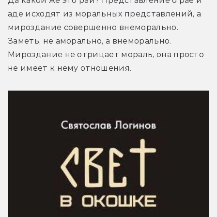
Да какой же это рай? Представление о рае и 
аде исходят из моральных представлений, а 
мироздание совершенно внеморально. 
Заметь, не аморально, а внеморально. 
Мироздание не отрицает мораль, она просто 
не имеет к нему отношения.