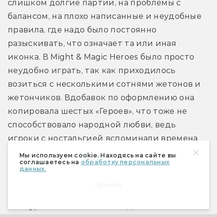
слишком долгие партии, на проблемы с 
балансом, на плохо написанные и неудобные 
правила, где надо было постоянно 
разыскивать, что означает та или иная 
иконка. В Might & Magic Heroes было просто 
неудобно играть, так как приходилось 
возиться с несколькими сотнями жетонов и 
жетончиков. Вдобавок по оформлению она 
копировала шестых «Героев», что тоже не 
способствовало народной любви, ведь 
игроки с ностальгией вспоминали времена 
«тройки», чуть реже пятую часть, а попытку 
Мы используем cookie. Находясь на сайте вы
соглашаетесь на
обработку персональных
перезапуска от Ubisoft приняли в штыки. 
данных.
Might & Magic Heroes не смогла попасть в 
Принять
аудиторию, и сейчас её вспоминают скорее 
как курьёз. Фанатичное следование 