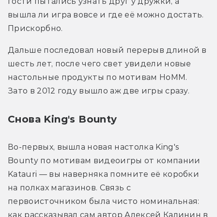
гости пытались узнать друг у дружки, а 
вышла ли игра вовсе и где её можно достать. 
Прискорбно. 
Дальше последовал новый перерыв длиной в 
шесть лет, после чего свет увидели новые 
настольные продукты по мотивам HoMM. 
Зато в 2012 году вышло аж две игры сразу. 
Снова King's Bounty
Во-первых, вышла новая настолка King's 
Bounty по мотивам видеоигры от компании 
Katauri — вы наверняка помните её коробки 
на полках магазинов. Связь с 
первоисточником была чисто номинальная: 
как рассказывал сам автор Алексей Калинин в 