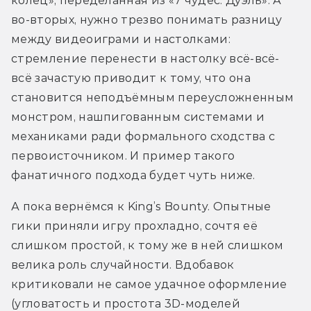
колец», переделанная из «7 чудес. Дуэль». А 
во-вторых, нужно трезво понимать разницу 
между видеоиграми и настолками: 
стремление перенести в настолку всё-всё-
всё зачастую приводит к тому, что она 
становится неподъёмным переусложненным 
монстром, нашпигованным системами и 
механиками ради формального сходства с 
первоисточником. И пример такого 
фанатичного подхода будет чуть ниже.
А пока вернёмся к King’s Bounty. Опытные 
гики приняли игру прохладно, сочтя её 
слишком простой, к тому же в ней слишком 
велика роль случайности. Вдобавок 
критиковали не самое удачное оформление 
(угловатость и простота 3D-моделей 