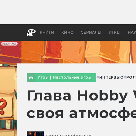
Как с
фильм
бы «В
КНИГИ
КИНО
СЕРИАЛЫ
ИГРЫ
НА
РЕКЛАМА
Игры
|
Настольные игры
#
ИНТЕРВЬЮ
#
РОЛ
Глава Hobby 
своя атмосф
Сергей Серебрянский