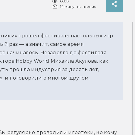
6688
14 минут на чтение
ьники» прошёл фестиваль настольных игр
ый раз — а значит, самое время
всё начиналось. Незадолго до фестиваля
тора Hobby World Михаила Акулова, как
уть прошла индустрия за десять лет,
, и поговорили о многом другом.
Вы регулярно проводили игротеки, но кому 