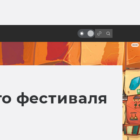
от
Помянем киновселенную DC: все
фильмы от худшего к лучшему
го фестиваля