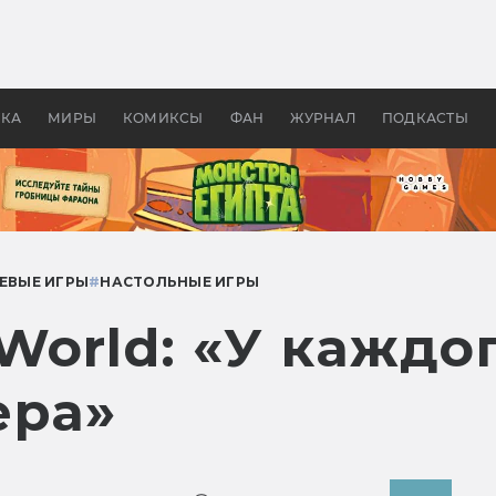
оздавались «Страшилы»:
«Одиссея» Нолана: что эт
, без которого не было
фильм сделал с Гомером и
ластелина колец»
Древней Грецией
УКА
МИРЫ
КОМИКСЫ
ФАН
ЖУРНАЛ
ПОДКАСТЫ
ЕВЫЕ ИГРЫ
#
НАСТОЛЬНЫЕ ИГРЫ
World: «У каждо
ера»