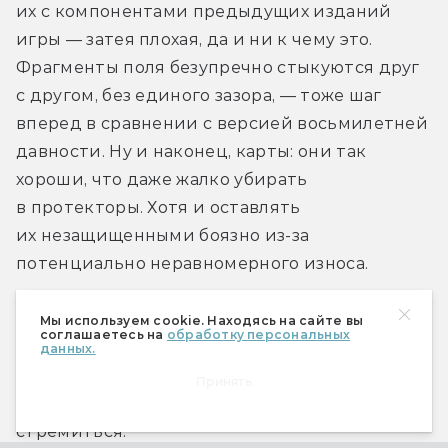
их с компонентами предыдущих изданий 
игры — затея плохая, да и ни к чему это. 
Фрагменты поля безупречно стыкуются друг 
с другом, без единого зазора, — тоже шаг 
вперед в сравнении с версией восьмилетней 
давности. Ну и наконец, карты: они так 
хороши, что даже жалко убирать 
в протекторы. Хотя и оставлять 
их незащищенными боязно из-за 
потенциально неравномерного износа.
Будь коробка поменьше, покрепче 
Мы используем cookie. Находясь на сайте вы
соглашаетесь на
обработку персональных
и с удобным органайзером, можно было бы 
данных.
смело ставить высший балл за качество 
Принять
компонентов. А пока еще есть к чему 
стремиться.