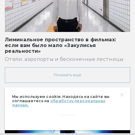
Лиминальное пространство в фильмах:
если вам было мало «Закулисья
реальности»
Отели, аэропорты и бесконечные лестницы
Показать ещё
Мы используем cookie. Находясь на сайте вы
Рекомендуем
соглашаетесь на
обработку персональных
данных.
Принять