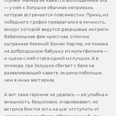
глубже. Мачеха не кажется воплощением зла 
— у неё к Золушке обычная неприязнь, 
которая встречается повсеместно. Принц из 
победного трофея превратился в личность, 
вокруг которой ведутся дворцовые интриги. 
Взбалмошная фея-крёстная, отлично 
сыгранная Хеленой Бонэм-Картер, не похожа 
на добродушную бабушку из мультфильма — 
и сцена с ней стала одной из лучших. А в 
эпизоде, где Золушка сбегает с бала на 
разваливающей карете, экшена побольше, 
чем в иных вестернах.
А вот сама героиня не удалась — её улыбка и 
внешность, безусловно, очаровывают, но 
актриса боится хоть на шаг отступить от 