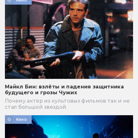
Кино
Майкл Бин: взлёты и падения защитника
будущего и грозы Чужих
Почему актёр из культовых фильмов так и не
стал большой звездой.
Кино