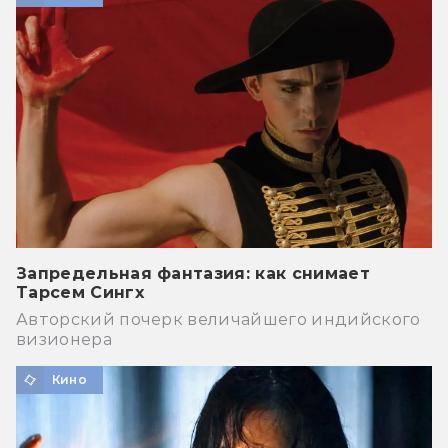
Запредельная фантазия: как снимает
Тарсем Сингх
Авторский почерк величайшего индийского
визионера
Кино