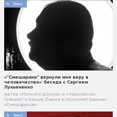
Кино
«”Смешарики” вернули мне веру в
человечество»: беседа с Сергеем
Лукьяненко
Автор «Ночного дозора» и «Черновика»
говорит о Кроше, Ёжике и полнометражных
«Смешариках».
Кино