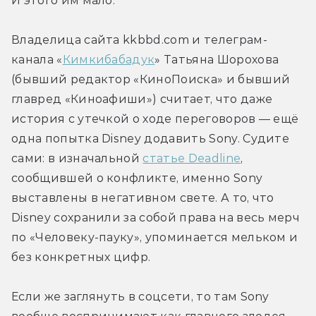
И этого им мало.
Владелица сайта kkbbd.com и телеграм-
канала «
Кимкибабадук
» Татьяна Шорохова 
(бывший редактор «КиноПоиска» и бывший 
главред «Киноафиши») считает, что даже 
история с утечкой о ходе переговоров — ещё 
одна попытка Disney додавить Sony. Судите 
сами: в изначальной 
статье Deadline
, 
сообщившей о конфликте, именно Sony 
выставлены в негативном свете. А то, что 
Disney сохранили за собой права на весь мерч 
по «Человеку-пауку», упоминается мельком и 
без конкретных цифр.
Если же заглянуть в соцсети, то там Sony 