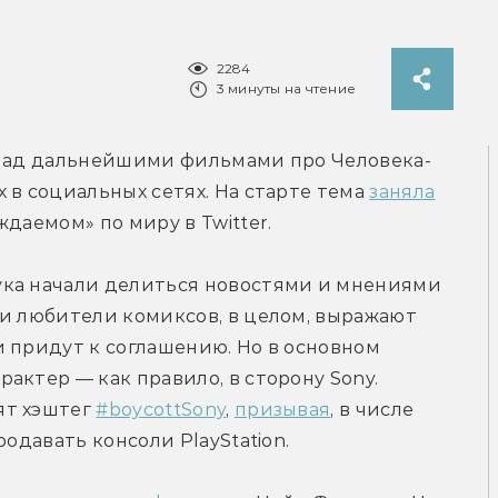
2284
3 минуты на чтение
 над дальнейшими фильмами про Человека-
 в социальных сетях. На старте тема 
заняла
даемом» по миру в Twitter.
ка начали делиться новостями и мнениями 
 и любители комиксов, в целом, выражают 
 придут к соглашению. Но в основном 
ктер — как правило, в сторону Sony. 
т хэштег 
#boycottSony
, 
призывая
, в числе 
родавать консоли PlayStation.