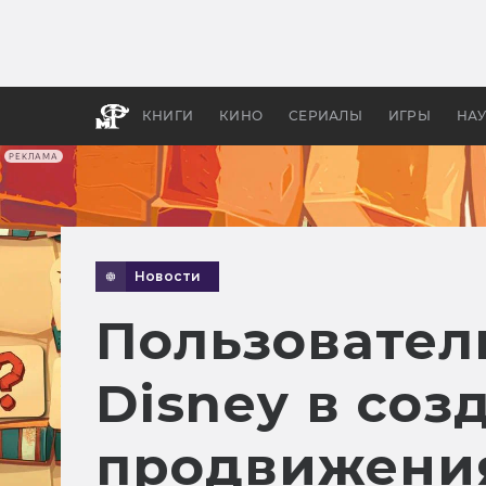
Как с
фильм
бы «В
КНИГИ
КИНО
СЕРИАЛЫ
ИГРЫ
НА
РЕКЛАМА
Новости
Пользовател
Disney в соз
продвижения