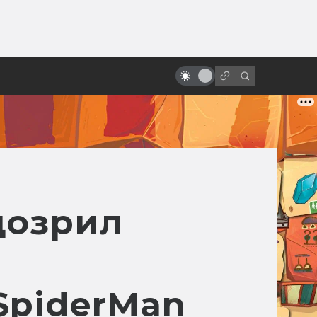
от
Гигер и сотворение «Чужого»
дозрил
SpiderMan