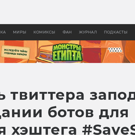
оздавались «Страшилы»:
«Одиссея» Нолана: что эт
, без которого не было
фильм сделал с Гомером и
ластелина колец»
Древней Грецией
УКА
МИРЫ
КОМИКСЫ
ФАН
ЖУРНАЛ
ПОДКАСТЫ
ь твиттера запо
дании ботов для
 хэштега #Save