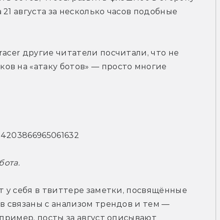
21 августа за несколько часов подобные 
acer другие читатели посчитали, что не 
в на «атаку ботов» — просто многие 
1164203866965061632
бота.
т у себя в твиттере заметки, посвящённые 
в связаны с анализом трендов и тем — 
апример, посты за август описывают 