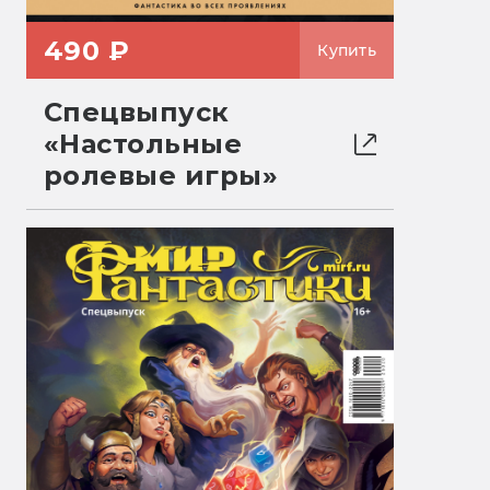
490 ₽
Купить
Спецвыпуск
«Настольные
ролевые игры»