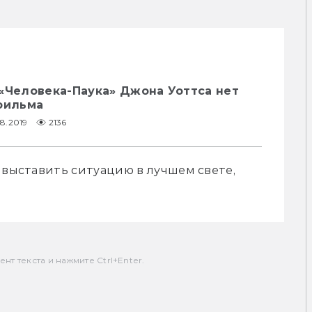
«Человека-Паука» Джона Уоттса нет
фильма
8.2019
2136
 выставить ситуацию в лучшем свете, 
т текста и нажмите Ctrl+Enter.