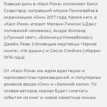
Главную роль в «Касл-Роке» исполняет Билл 
Скарсгард, сыгравший клоуна Пеннивайза в 
экранизации «Оно» 2017 года. Кроме него, в 
«Касл-Роке» играют Мелани Лински («Два с 
половиной человека»), Андре Холланд 
(«Лунный свет», «Больница Никербокер»), 
Джейн Леви («Зловещие мертвецы: Чёрная 
книга», «Не дыши») и Сисси Спейсек («Кэрри» 
1976 года).
От «Касл-Рока» мы ждём адаптации и 
малоизвестных произведений, и популярных 
романов вроде «Оно» и «Зелёной мили». По 
словам авторов, сериал будет сочетать 
события из книг и новые сюжетные линии.