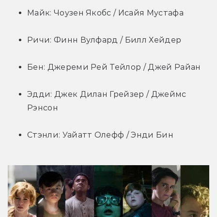
Майк: Чоузен Якобс / Исайя Мустафа
Ричи: Финн Вулфард / Билл Хейдер
Бен: Джереми Рей Тейлор / Джей Райан
Эдди: Джек Дилан Грейзер / Джеймс 
Рэнсон
Стэнли: Уайатт Олефф / Энди Бин