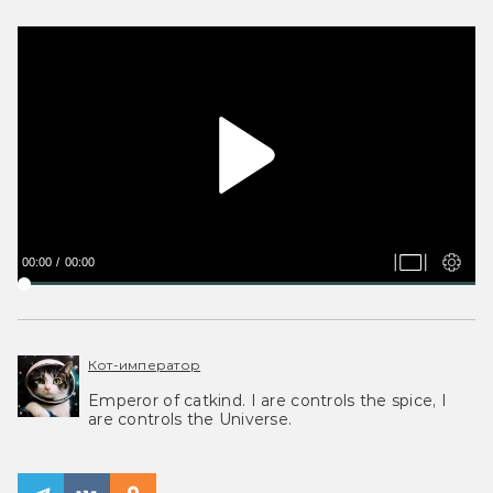
00:00
00:00
Кот-император
Emperor of catkind. I are controls the spice, I
are controls the Universe.