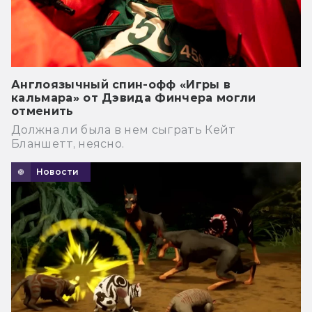
Англоязычный спин-офф «Игры в
кальмара» от Дэвида Финчера могли
отменить
Должна ли была в нем сыграть Кейт
Бланшетт, неясно.
Новости