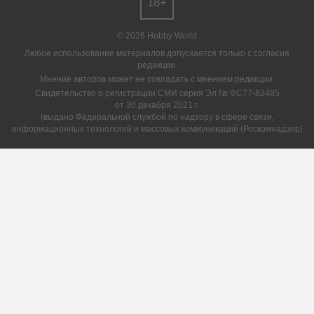
18+
© 2026 Hobby World
Любое использование материалов допускается только с согласия
редакции.
Мнение авторов может не совпадать с мнением редакции.
Свидетельство о регистрации СМИ серия Эл № ФС77-82485
от 30 декабря 2021 г.
(выдано Федеральной службой по надзору в сфере связи,
информационных технологий и массовых коммуникаций (Роскомнадзор)