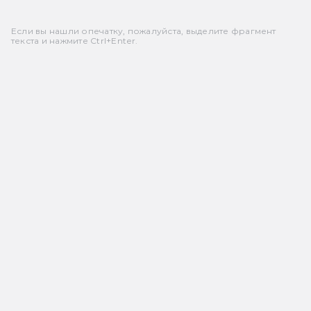
ликни,
чтобы
Если вы нашли опечатку, пожалуйста, выделите фрагмент
осмотреть
текста и нажмите Ctrl+Enter.
видео
Почему-
то с IP
адресов
других
стран
ничего
не
тормозит