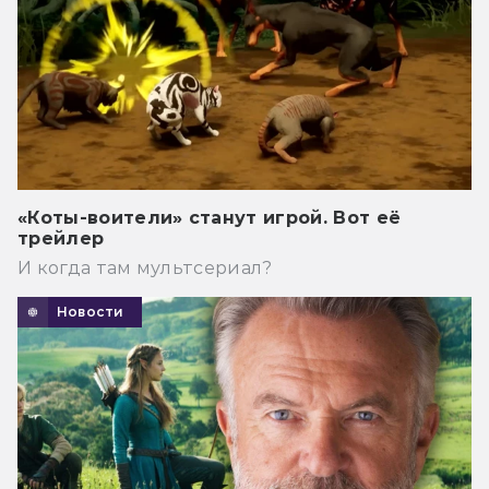
«Коты-воители» станут игрой. Вот её
трейлер
И когда там мультсериал?
Новости