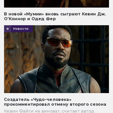
В новой «Мумии» вновь сыграют Кевин Дж.
О’Коннор и Одед Фер
Новости
Создатель «Чудо-человека»
прокомментировал отмену второго сезона
Кевин Файги не виноват, считает автор.