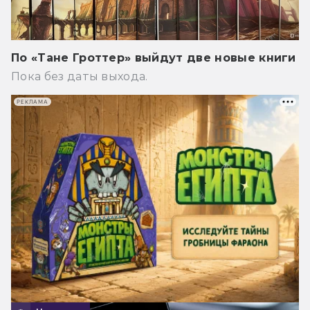
По «Тане Гроттер» выйдут две новые книги
Пока без даты выхода.
РЕКЛАМА