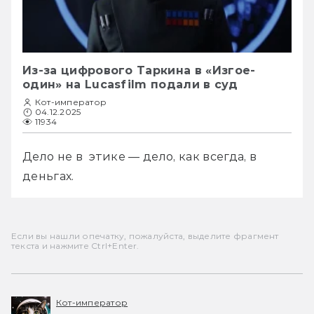
Из-за цифрового Таркина в «Изгое-
один» на Lucasfilm подали в суд
Кот-император
04.12.2025
11934
Дело не в  этике — дело, как всегда, в 
деньгах.
Если вы нашли опечатку, пожалуйста, выделите фрагмент
текста и нажмите Ctrl+Enter.
Кот-император