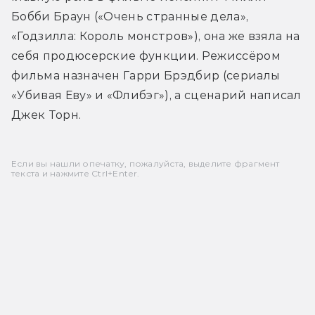
Бобби Браун («Очень странные дела», 
«Годзилла: Король монстров»), она же взяла на 
себя продюсерские функции. Режиссёром 
фильма назначен Гарри Брэдбир (сериалы 
«Убивая Еву» и «Флибэг»), а сценарий написал 
Джек Торн.
Если вы нашли опечатку, пожалуйста, выделите фрагмент
текста и нажмите Ctrl+Enter.