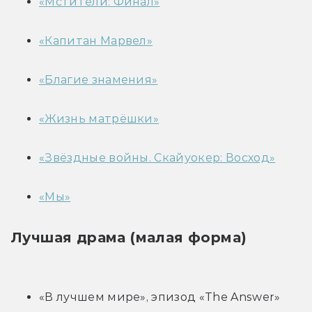
«Мстители: Финал»
«Капитан Марвел»
«Благие знамения»
«Жизнь матрёшки»
«Звёздные войны. Скайуокер: Восход»
«Мы»
Лучшая драма (малая форма)
«В лучшем мире», эпизод «The Answer»