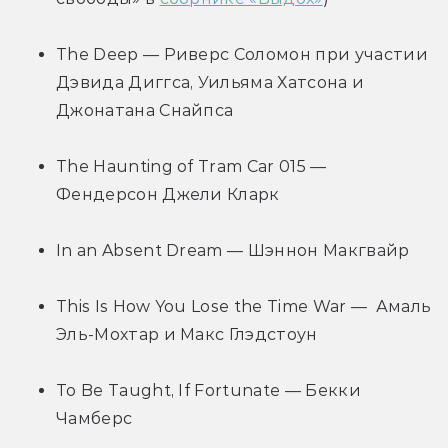
The Deep — Риверс Соломон при участии 
Дэвида Диггса, Уильяма Хатсона и 
Джонатана Снайпса
The Haunting of Tram Car 015 — 
Фендерсон Джели Кларк
In an Absent Dream — Шэннон Макгвайр
This Is How You Lose the Time War —  Амаль 
Эль-Мохтар и Макс Глэдстоун
To Be Taught, If Fortunate — Бекки 
Чамберс