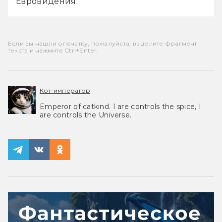
Евровидения.
Если вы нашли опечатку, пожалуйста, выделите фрагмент
текста и нажмите Ctrl+Enter.
Кот-император
Emperor of catkind. I are controls the spice, I
are controls the Universe.