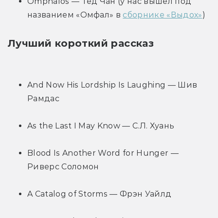
Omphalos — Тед Чан (у нас вышел под 
названием «Омфал» в 
сборнике «Выдох»
)
Лучший короткий рассказ
And Now His Lordship Is Laughing — Шив 
Рамдас
As the Last I May Know — С.Л. Хуань
Blood Is Another Word for Hunger — 
Риверс Соломон
A Catalog of Storms — Фрэн Уайлд