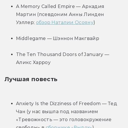
A Memory Called Empire — Аркадия 
Мартин (псевдоним Анны Линден 
Уэллер; 
обзор Наталии Осояну
)
Middlegame — Шэннон Макгвайр
The Ten Thousand Doors of January — 
Аликс Харроу
Лучшая повесть
Anxiety Is the Dizziness of Freedom — Тед 
Чан (у нас вышла под названием 
«Тревожность — это головокружение 
свободы» в 
сборнике «Выдох»
)