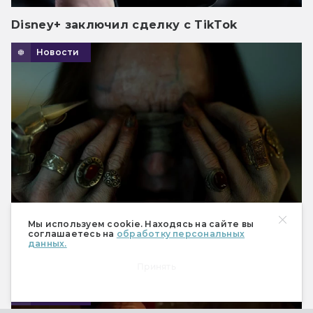
Disney+ заключил сделку с TikTok
Новости
Мы используем cookie. Находясь на сайте вы
соглашаетесь на
обработку персональных
данных.
Финальный трейлер «Астрала 6»
Премьера в августе.
Принять
Новости