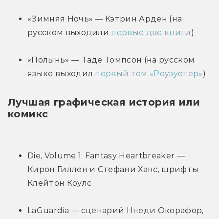
«Зимняя Ночь» — Кэтрин Арден (на 
русском выходили 
первые две книги
)
«Полынь» — Таде Томпсон (на русском 
языке выходил 
первый том «Роузуотер»
)
Лучшая графическая история или 
комикс
Die, Volume 1: Fantasy Heartbreaker — 
Кирон Гиллен и Стефани Ханс, шрифты 
Клейтон Коулс
LaGuardia — сценарий Ннеди Окорафор, 