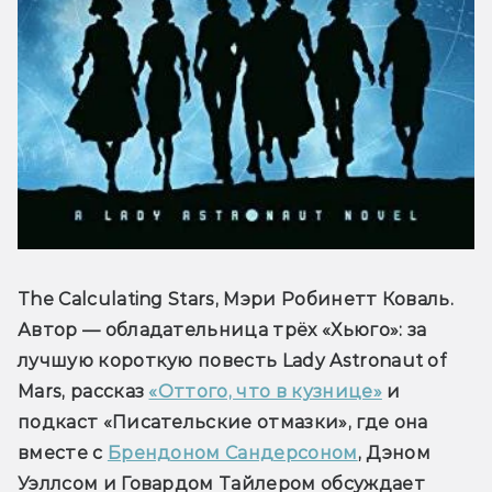
The Calculating Stars, Мэри Робинетт Коваль. 
Автор — обладательница трёх «Хьюго»: за 
лучшую короткую повесть Lady Astronaut of 
Mars, рассказ 
«Оттого, что в кузнице»
 и 
подкаст «Писательские отмазки», где она 
вместе с 
Брендоном Сандерсоном
, Дэном 
Уэллсом и Говардом Тайлером обсуждает 