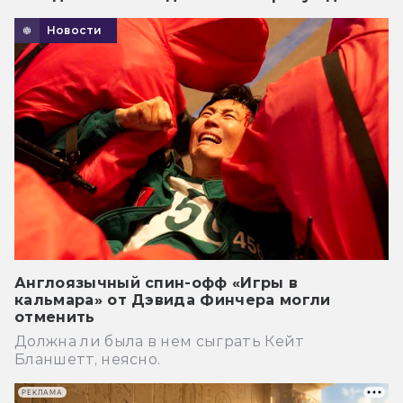
Новости
Англоязычный спин-офф «Игры в
кальмара» от Дэвида Финчера могли
отменить
Должна ли была в нем сыграть Кейт
Бланшетт, неясно.
РЕКЛАМА