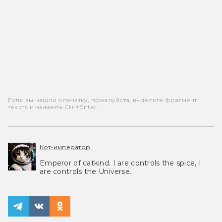
Если вы нашли опечатку, пожалуйста, выделите фрагмент
текста и нажмите Ctrl+Enter.
Кот-император
Emperor of catkind. I are controls the spice, I
are controls the Universe.