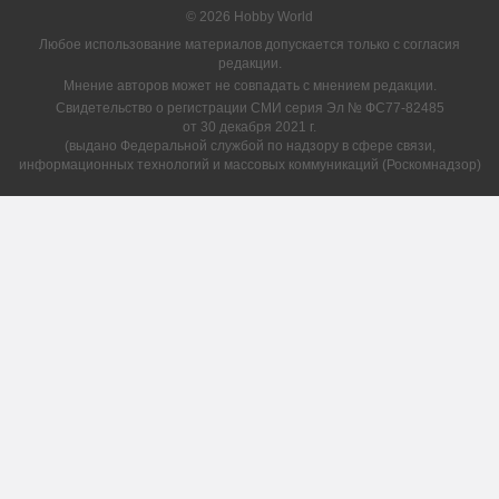
© 2026 Hobby World
Любое использование материалов допускается только с согласия
редакции.
Мнение авторов может не совпадать с мнением редакции.
Свидетельство о регистрации СМИ серия Эл № ФС77-82485
от 30 декабря 2021 г.
(выдано Федеральной службой по надзору в сфере связи,
информационных технологий и массовых коммуникаций (Роскомнадзор)