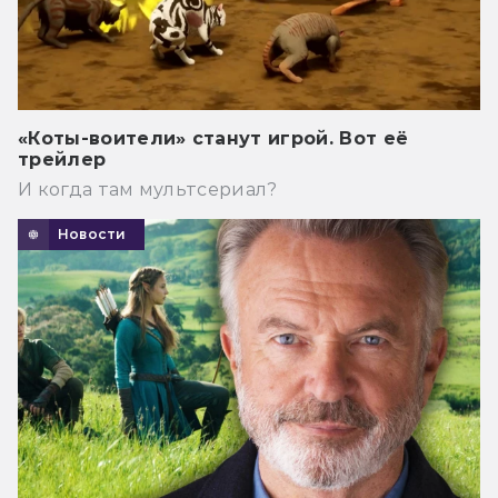
«Коты-воители» станут игрой. Вот её
трейлер
И когда там мультсериал?
Новости