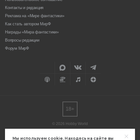
Контакты и редакция
Реклама на «Мире фантастики»
Как стать автором МирФ
Награды «Мира фантастики»
Вопросы редакции
Форум МирФ
18+
© 2026 Hobby World
Любое использование материалов допускается только с согласия
редакции.
Мы используем cookie. Находясь на сайте вы