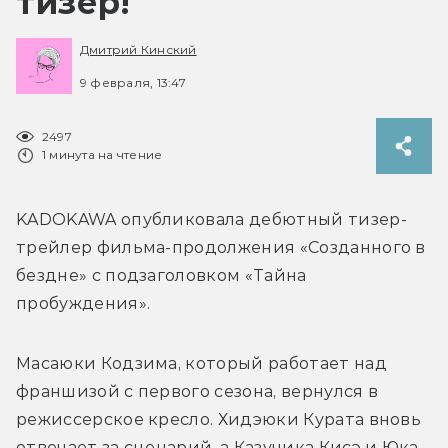
тизер!
Дмитрий Кинский
9 февраля, 13:47
2497
1 минута на чтение
KADOKAWA опубликовала дебютный тизер-
трейлер фильма-продолжения «Созданного в 
бездне» с подзаголовком «Тайна 
пробуждения».
Масаюки Кодзима, который работает над 
франшизой с первого сезона, вернулся в 
режиссерское кресло. Хидэюки Курата вновь 
отвечает за сценарий, а Казучика Кисэ и Юка 