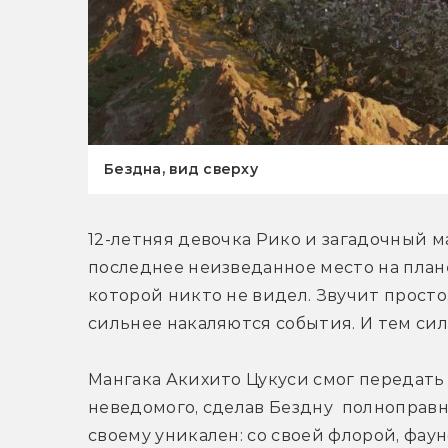
Бездна, вид сверху
12-летняя девочка Рико и загадочный м
последнее неизведанное место на плане
которой никто не видел. Звучит просто,
сильнее накаляются события. И тем сил
Мангака Акихито Цукуси смог передать
неведомого, сделав Бездну  полноправ
своему уникален: со своей флорой, фау