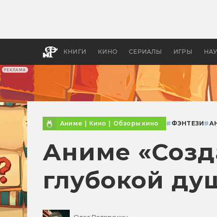
Какие
авгус
апока
детск
КНИГИ
КИНО
СЕРИАЛЫ
ИГРЫ
НА
РЕКЛАМА
Аниме
|
Кино
|
Обзоры кино
#
ФЭНТЕЗИ
#
А
Аниме «Созд
глубокой ду
Олег Поторокин