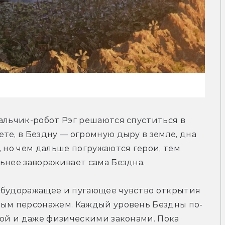
альчик-робот Рэг решаются спуститься в 
те, в Бездну — огромную дыру в земле, дна 
 но чем дальше погружаются герои, тем 
ьнее завораживает сама Бездна.
 будоражащее и пугающее чувство открытия 
ным персонажем. Каждый уровень Бездны по-
ной и даже физическими законами. Пока 