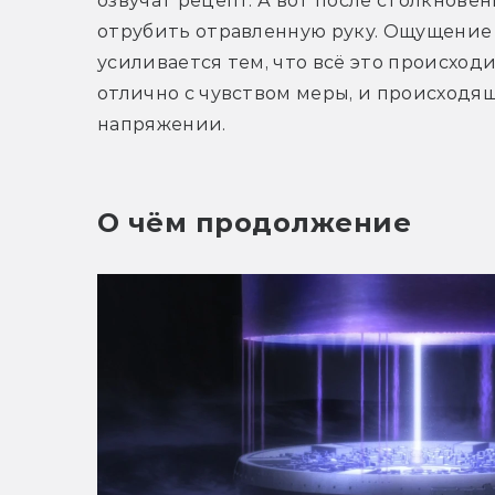
озвучат рецепт. А вот после столкнове
отрубить отравленную руку. Ощущение 
усиливается тем, что всё это происходит
отлично с чувством меры, и происходящ
напряжении.
О чём продолжение