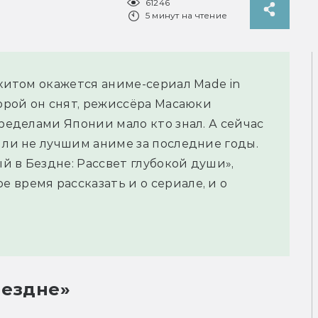
61246
5 минут на чтение
 хитом окажется аниме-сериал Made in
торой он снят, режиссёра Масаюки
пределами Японии мало кто знал. А сейчас
 ли не лучшим аниме за последние годы.
й в Бездне: Рассвет глубокой души»,
 время рассказать и о сериале, и о
Бездне»