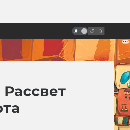
ы»:
ыло
Почему в Голливуде проблемы
со сценариями
 Рассвет
ота