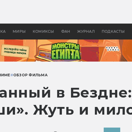
 фильмы смотреть в
Как создавались «Страшил
те 2026? В мире —
фильм, без которого не б
липсис, в России —
бы «Властелина колец»
ие комедии
УКА
МИРЫ
КОМИКСЫ
ФАН
ЖУРНАЛ
ПОДКАСТЫ
НИМЕ
#
ОБЗОР ФИЛЬМА
анный в Бездне:
ши». Жуть и мил