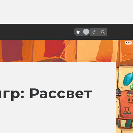
от
За что мы любим Роберта Дауни-
младшего
гр: Рассвет