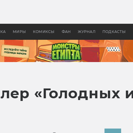
оздавались «Страшилы»:
«Одиссея» Нолана: что эт
, без которого не было
фильм сделал с Гомером и
ластелина колец»
Древней Грецией
УКА
МИРЫ
КОМИКСЫ
ФАН
ЖУРНАЛ
ПОДКАСТЫ
лер «Голодных и