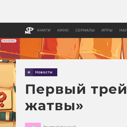
Как с
фильм
бы «В
КНИГИ
КИНО
СЕРИАЛЫ
ИГРЫ
НА
РЕКЛАМА
Новости
Первый трей
жатвы»
Дмитрий Кинский