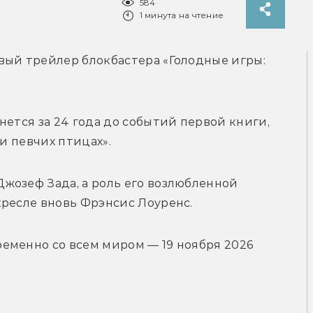
584
1 минута на чтение
вый трейлер блокбастера «Голодные игры: 
ется за 24 года до событий первой книги, 
 и певчих птицах».
жозеф Зада, а роль его возлюбленной 
кресле вновь Фрэнсис Лоуренс.
еменно со всем миром — 19 ноября 2026 