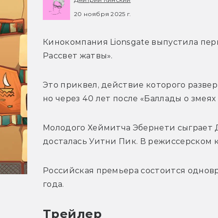
20 ноября 2025 г.
Кинокомпания Lionsgate выпустила пер
Рассвет жатвы». 
Это приквел, действие которого разверн
но через 40 лет после «Баллады о змеях
Молодого Хеймитча Эбернети сыграет Д
досталась Уитни Пик. В режиссерском 
Российская премьера состоится одновр
года.
Трейлер