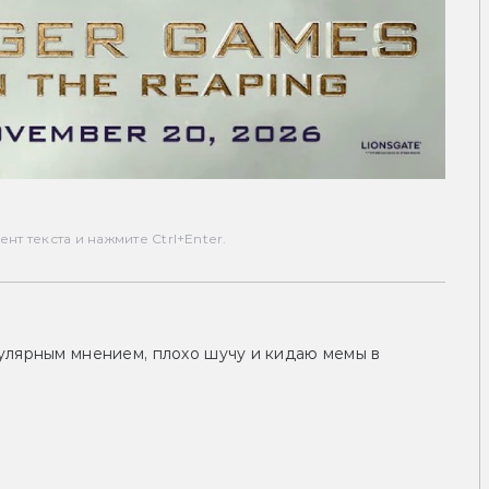
т текста и нажмите Ctrl+Enter.
улярным мнением, плохо шучу и кидаю мемы в