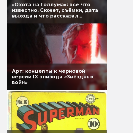
«Охота на Голлума»: всё что
известно. Сюжет, съёмки, дата
выхода и что рассказал
Гэндальф
Арт: концепты к черновой
версии IX эпизода «Звёздных
войн»