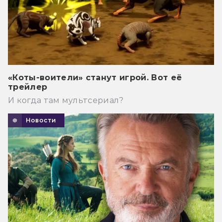
«Коты-воители» станут игрой. Вот её
трейлер
И когда там мультсериал?
Новости