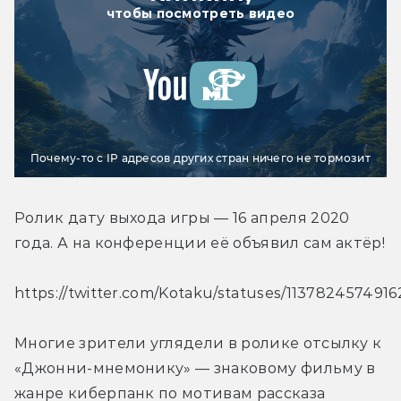
чтобы посмотреть видео
Почему-то с IP адресов других стран ничего не тормозит
Ролик дату выхода игры — 16 апреля 2020 
года. А на конференции её объявил сам актёр!
https://twitter.com/Kotaku/statuses/113782457491
Многие зрители углядели в ролике отсылку к 
«Джонни-мнемонику» — знаковому фильму в 
жанре киберпанк по мотивам рассказа 