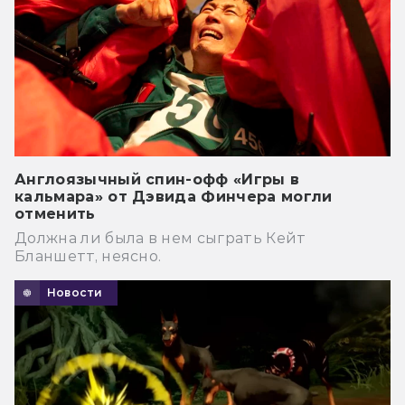
Англоязычный спин-офф «Игры в
кальмара» от Дэвида Финчера могли
отменить
Должна ли была в нем сыграть Кейт
Бланшетт, неясно.
Новости