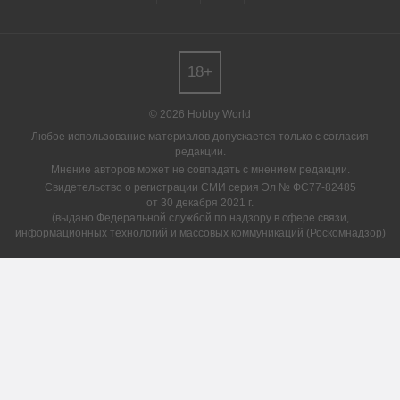
18+
© 2026 Hobby World
Любое использование материалов допускается только с согласия
редакции.
Мнение авторов может не совпадать с мнением редакции.
Свидетельство о регистрации СМИ серия Эл № ФС77-82485
от 30 декабря 2021 г.
(выдано Федеральной службой по надзору в сфере связи,
информационных технологий и массовых коммуникаций (Роскомнадзор)