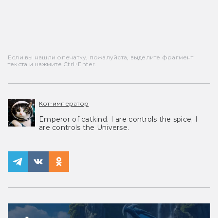
Если вы нашли опечатку, пожалуйста, выделите фрагмент
текста и нажмите Ctrl+Enter.
Кот-император
Emperor of catkind. I are controls the spice, I
are controls the Universe.