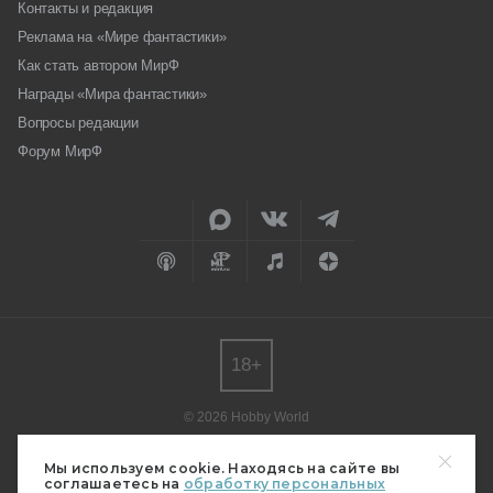
Контакты и редакция
Реклама на «Мире фантастики»
Как стать автором МирФ
Награды «Мира фантастики»
Вопросы редакции
Форум МирФ
18+
© 2026 Hobby World
Любое использование материалов допускается только с согласия
редакции.
Мы используем cookie. Находясь на сайте вы
соглашаетесь на
обработку персональных
Мнение авторов может не совпадать с мнением редакции.