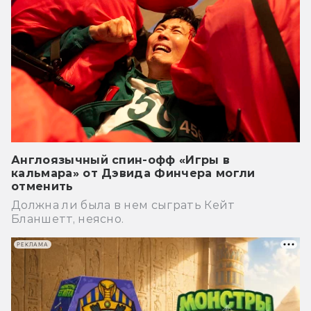
Англоязычный спин-офф «Игры в
кальмара» от Дэвида Финчера могли
отменить
Должна ли была в нем сыграть Кейт
Бланшетт, неясно.
РЕКЛАМА